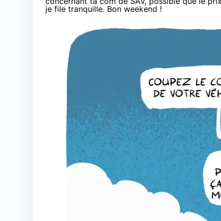
concernant ta com de SAV
, possible que le pri
je file tranquille. Bon weekend !