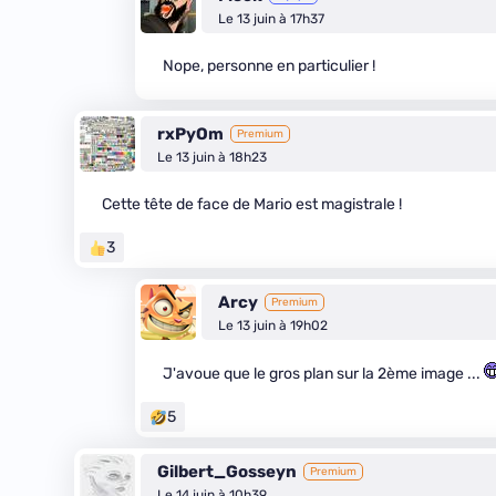
Le 13 juin à 17h37
Nope, personne en particulier !
rxPyOm
Premium
Le 13 juin à 18h23
Cette tête de face de Mario est magistrale !
3
Arcy
Premium
Le 13 juin à 19h02
J'avoue que le gros plan sur la 2ème image ...
5
Gilbert_Gosseyn
Premium
Le 14 juin à 10h39