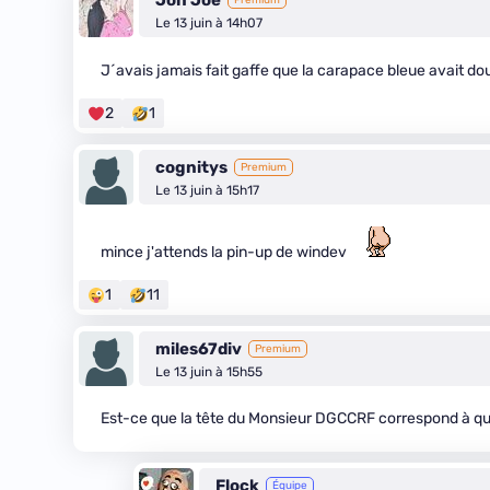
Jon Joe
Premium
Le 13 juin à 14h07
J´avais jamais fait gaffe que la carapace bleue avait do
2
1
cognitys
Premium
Le 13 juin à 15h17
mince j'attends la pin-up de windev
1
11
miles67div
Premium
Le 13 juin à 15h55
Est-ce que la tête du Monsieur DGCCRF correspond à que
Flock
Équipe