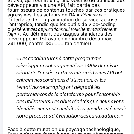
Strava, qui fournit un grand volume de données aux
développeurs via une API, fait partie des
fournisseurs de contenus touchés par ces pratiques
agressives. Les acteurs de l’IA «
détournent
»
l’interface de programmation du service, accuse
l’entreprise, tandis que les outils de vibe-coding
«
génèrent des applications qui sollicitent massivement
l’API
». Au détriment des usages standards des
développeurs (Strava en dénombre désormais
241 000, contre 185 000 l’an dernier).
«
Les candidatures à notre programme
développeur ont augmenté de 448 % depuis le
début de l’année, certains intermédiaires API ont
enfreint nos conditions d’utilisation, et les
tentatives de scraping ont dégradé les
performances de la plateforme pour l’ensemble
des utilisateurs. Les abus répétés que nous avons
identifiés nous ont conduits à suspendre et à revoir
notre processus d’évaluation des candidatures.
»
Face à cette mutation du paysage technologique,
Strava
s’estime
forcé à appliquer des changements