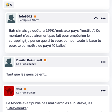
6
fofo9012
Premium
Le 13 juin à 17h57
Bah si mais ça coûtera 9,99€/mois aux pays "hostiles". Ce
montant n'est clairement pas fait pour empêcher le
scrapping (je pense que si tu veux pomper toute la base tu
peux te permettre de payé 10 balles),
Dimitri Goimbault
Premium
Le 3 juin à 22h21
Tant que les gens paient…
wild
Premium
Le 4 juin à 01h28
Le Monde avait publié pas mal d'articles sur Strava, les
"
Stravaleaks
" ;