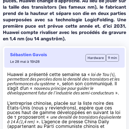
puces, Huawei change d’approche. Au lieu de jouer sur
la taille des transistors (les fameux nm), le fabricant
prend de la hauteur et sépare son die en deux parties
superposées avec sa technologie LogicFolding. Une
première puce est prévue cette année et, d’ici 2031,
Huawei compte rivaliser avec les procédés de gravure
en 1,4 nm (ou 14 angström).
Sébastien Gavois
Hardware
9 min
Le 28 mai à 15h28
Huawei a présenté cette semaine sa «
loi de Tau (τ),
permettant des percées dans la densité des transistors et les
performances du système
», selon
son communiqué
. Il
s’agit d’un «
nouveau principe pour guider le
développement futur de l’industrie des semi-conducteurs
».
L’entreprise chinoise, placée sur la liste noire des
États-Unis (nous y reviendrons), espère que ces
puces haut de gamme développées en suivant la loi
de τ proposeront «
une densité de transistors équivalente
à 14 Å (1,4 nm)
». L’agence de presse China Daily
(appartenant au Parti communiste chinois et