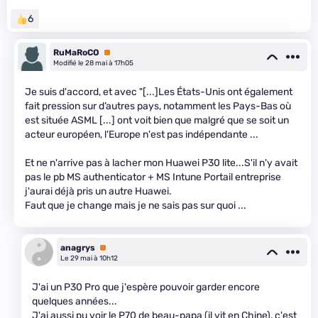
6
RuMaRoCO
Premium
Modifié le 28 mai à 17h05
Je suis d'accord, et avec "[...]Les États-Unis ont également
fait pression sur d’autres pays, notamment les Pays-Bas où
est située ASML [...] ont voit bien que malgré que se soit un
acteur européen, l'Europe n'est pas indépendante ...
Et ne n'arrive pas à lacher mon Huawei P30 lite...S'il n'y avait
pas le pb MS authenticator + MS Intune Portail entreprise
j'aurai déjà pris un autre Huawei.
Faut que je change mais je ne sais pas sur quoi ...
anagrys
Premium
Le 29 mai à 10h12
J'ai un P30 Pro que j'espère pouvoir garder encore
quelques années...
J'ai aussi pu voir le P70 de beau-papa (il vit en Chine), c'est