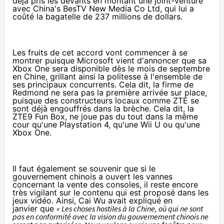
déjà pris les devants en montant une joint-venture
avec China's BesTV New Media Co Ltd, qui lui a
coûté la bagatelle de 237 millions de dollars.
Les fruits de cet accord vont commencer à se
montrer puisque Microsoft vient d'annoncer que sa
Xbox One
sera disponible dès le mois de septembre
en Chine, grillant ainsi la politesse à l'ensemble de
ses principaux concurrents. Cela dit, la firme de
Redmond ne sera pas la première arrivée sur place,
puisque des constructeurs locaux
comme ZTE
se
sont déjà engouffrés dans la brèche. Cela dit, la
ZTE9 Fun Box, ne joue pas du tout dans la même
cour qu'une Playstation 4, qu'une
Wii U
ou qu'une
Xbox One
.
Il faut également se souvenir que si le
gouvernement chinois a ouvert les vannes
concernant la vente des consoles, il reste encore
très vigilant sur le contenu qui est proposé dans les
jeux vidéo. Ainsi, Cai Wu avait expliqué
en
janvier
que
« Les choses hostiles à la Chine, où qui ne sont
pas en conformité avec la vision du gouvernement chinois ne