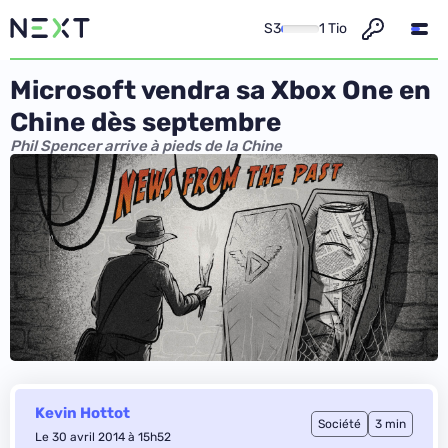
S3
1 Tio
Microsoft vendra sa Xbox One en
Chine dès septembre
Phil Spencer arrive à pieds de la Chine
Kevin Hottot
Société
3 min
Le 30 avril 2014 à 15h52