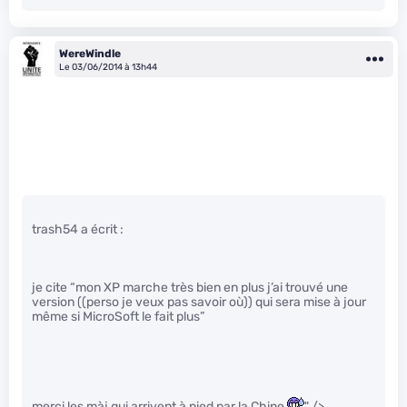
WereWindle
Le 03/06/2014 à 13h44
trash54 a écrit :
je cite “mon XP marche très bien en plus j’ai trouvé une
version ((perso je veux pas savoir où)) qui sera mise à jour
même si MicroSoft le fait plus”
merci les màj qui arrivent à pied par la Chine
" />