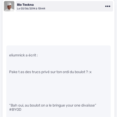
Bio Teckna
Le 03/06/2014 à 13h44
eliumnick a écrit :
Pake t as des trucs privé sur ton ordi du boulot ? :x
“Bah oui, au boulot on a le bringue your one divaïsse”
#BYOD