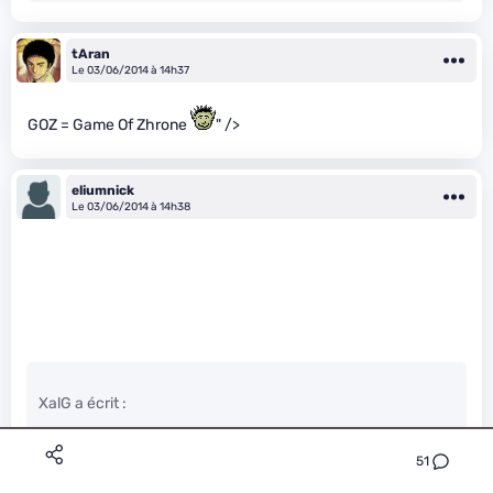
tAran
Le 03/06/2014 à 14h37
GOZ = Game Of Zhrone
" />
eliumnick
Le 03/06/2014 à 14h38
XalG a écrit :
51
Tu as mal lu la news alors.