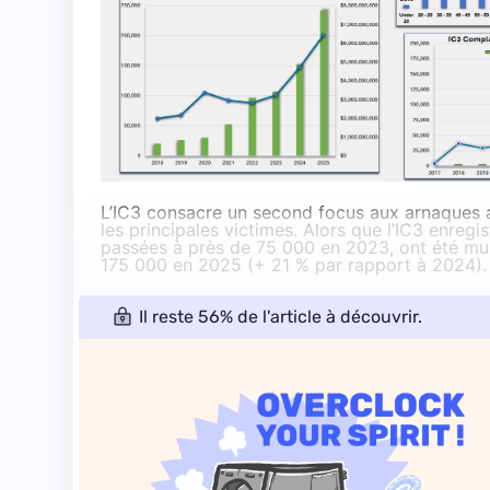
L’IC3 consacre un second focus aux arnaques au
les principales victimes. Alors que l’IC3 enregi
passées à près de 75 000 en 2023, ont été mul
175 000 en 2025 (+ 21 % par rapport à 2024).
Il reste 56% de l'article à découvrir.