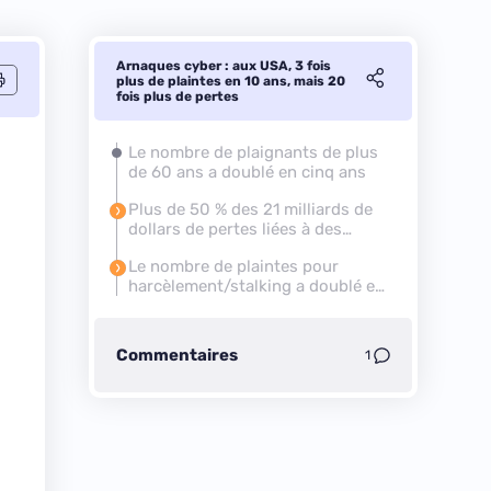
Arnaques cyber : aux USA, 3 fois
plus de plaintes en 10 ans, mais 20
fois plus de pertes
Le nombre de plaignants de plus
de 60 ans a doublé en cinq ans
Plus de 50 % des 21 milliards de
dollars de pertes liées à des
cryptoactifs
Le nombre de plaintes pour
harcèlement/stalking a doublé en
deux ans
Commentaires
1