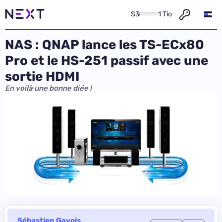
S3
1 Tio
NAS : QNAP lance les TS-ECx80
Pro et le HS-251 passif avec une
sortie HDMI
En voilà une bonne diée !
Sébastien Gavois