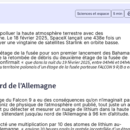
Sciences et espace
5 min
olluer la haute atmosphère terrestre avec des
e. Le 18 février 2025, SpaceX
lançait
une 438e fois un
r une vingtaine de satellites Starlink en orbite basse.
ier étage de la fusée pour son premier lancement des Bahama
de la retombée de débris du deuxième étage de la fusée de
onfirmait
«
que dans la nuit du 19 février 2025, entre 04h46 et 04h4
 territoire polonais d’un étage de la fusée porteuse FALCON 9 R/B a e
rd de l’Allemagne
e du Falcon 9 a eu des conséquences qu’on n’imaginait pa
bniz de physique de l’atmosphère ont publié, tout juste un 
nt pu détecter et mesurer un nuage de lithium dans la haute
 s’étendant jusqu’au nord de l’Allemagne à 96 km d’altitude.
ecté une multiplication par 10 des atomes de lithium au-
Allemagne, «
environ 20 heures après la rentrée incontrôlée d’un éta