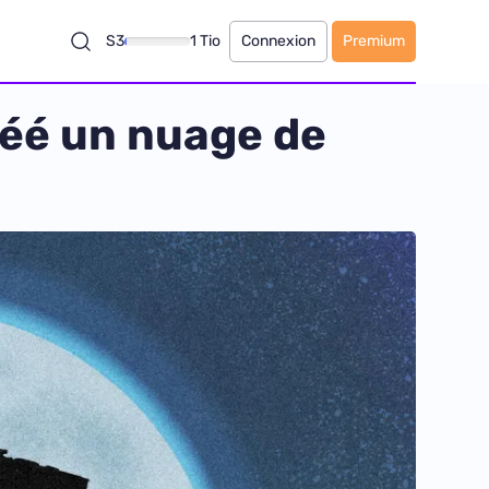
S3
1 Tio
Connexion
Premium
réé un nuage de