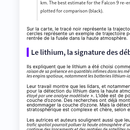
Sur la carte, le tracé noir représente la trajec
cercles représente un exemple de trajectoire po
rentrée de la fusée dans la haute atmosphère.
Le lithium, la signature des dé
Ils expliquent que le lithium a été choisi comm
raison de sa présence en quantités infimes dans les m
les engins spatiaux, notamment les batteries lithium-i
Leur travail montre que les lidars, et notamme
pour la détection du lithium dans la haute at
étayé par une analyse modélisée
». L’idée est de p
couche d’ozone. Des recherches ont déjà mont
endommager la couche d’ozone. Mais la détecti
stratosphérique est complexe et chère, selon e
Les autrices et auteurs soulignent aussi que leu
trafic spatial pourrait polluer la haute atmosphère d’
continue des lancements et des rentrées de satellites po