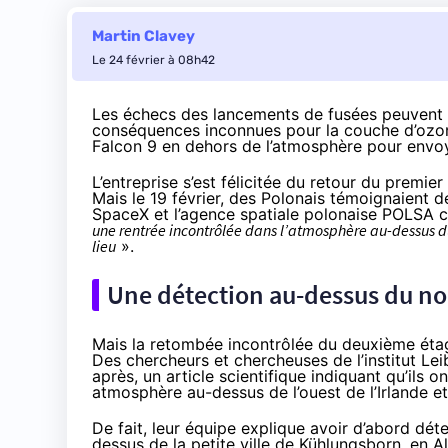
Martin Clavey
Le 24 février à 08h42
Les échecs des lancements de fusées peuvent p
conséquences inconnues pour la couche d’ozon
Falcon 9 en dehors de l’atmosphère pour envoye
L’entreprise s’est félicitée du retour du prem
Mais le 19 février, des Polonais témoignaient 
SpaceX et l’agence spatiale polonaise POLSA
c
une rentrée incontrôlée dans l’atmosphère au-dessus du
lieu
».
Une détection au-dessus du no
Mais la retombée incontrôlée du deuxième étag
Des chercheurs et chercheuses de l’institut Lei
après,
un article scientifique
indiquant qu’ils o
atmosphère au-dessus de l’ouest de l’Irlande et
De fait, leur équipe explique avoir d’abord dét
dessus de la petite ville de Kühlungsborn, en 