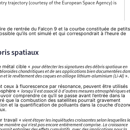
toire de rentrée du Falcon 9 et la courbe constituée de petits
ssible qu’ils ont simulé et qui correspondrait à l’heure de
bris spatiaux
e métal cible «
pour détecter les signatures des débris spatiaux en
étéoroïdes chondritiques et de ses applications bien documentées dan
on et le revêtement des coques en alliage lithium-aluminium (Li-Al)
».
nt ceux à fluorescence par résonance, peuvent être utilisés
mosphère «
lorsqu’il est associé à d’autres mesures atmosphériques e
ouvoir comprendre ce qu’il se passe avant l’entrée dans la
ré que la combustion des satellites
pourrait
gravement
on et la quantification de polluants dans la couche d’ozon
ux.
r travail «
vient étayer les inquiétudes croissantes selon lesquelles l
une manière qui n’est pas encore entièrement comprise. La croissance
urrait entraîner des effets cumulatifs, avec des implications pour la