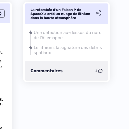
La retombée d’un Falcon 9 de
SpaceX a créé un nuage de lithium
dans la haute atmosphère
Une détection au-dessus du nord
de l'Allemagne
Le lithium, la signature des débris
s.
spatiaux
8,
u
Commentaires
4
s.
an
ge