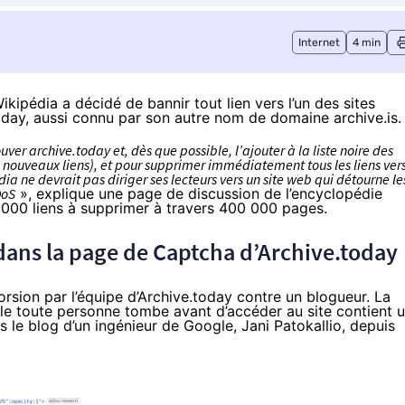
Internet
4 min
pédia a décidé de bannir tout lien vers l’un des sites
today, aussi connu par son autre nom de domaine archive.is.
r archive.today et, dès que possible, l’ajouter à la liste noire des
de nouveaux liens), et pour supprimer immédiatement tous les liens ver
édia ne devrait pas diriger ses lecteurs vers un site web qui détourne le
DoS
», explique une
page
de discussion de l’encyclopédie
 000 liens à supprimer à travers 400 000 pages.
 dans la page de Captcha d’Archive.today
orsion par l’équipe d’Archive.today contre un blogueur. La
lle toute personne tombe avant d’accéder au site contient 
 le blog d’un ingénieur de Google, Jani Patokallio, depuis