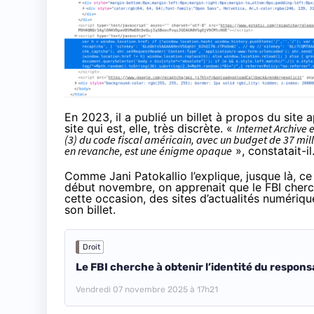
En 2023, il a
publié
un billet à propos du site a
site qui est, elle, très discrète. «
Internet Archive 
(3) du code fiscal américain, avec un budget de 37 mil
en revanche, est une énigme opaque
», constatait-il
Comme Jani Patokallio l’
explique
, jusque là, ce
début novembre, on
apprenait
que le FBI cherc
cette occasion, des sites d’actualités numér
son billet.
Droit
Le FBI cherche à obtenir l’identité du respon
Vendredi 07 novembre 2025 à 17h21