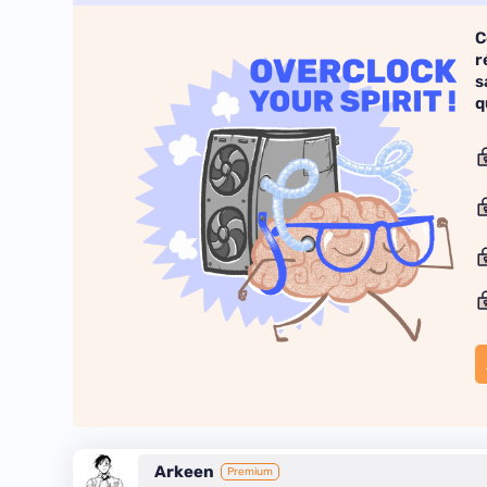
C
r
s
q
Arkeen
Premium