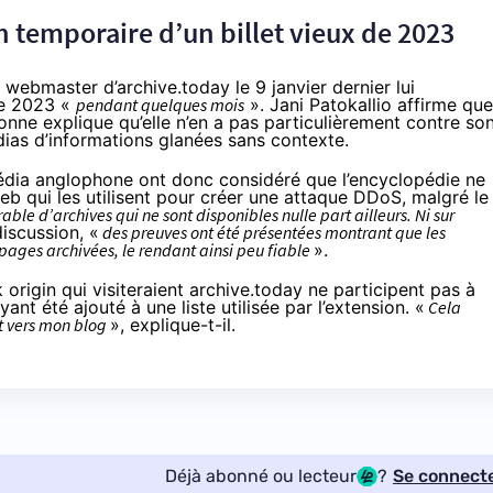
temporaire d’un billet vieux de 2023
u webmaster d’archive.today le 9 janvier dernier lui
de 2023 «
pendant quelques mois
». Jani Patokallio affirme que
sonne explique qu’elle n’en a pas particulièrement contre so
édias d’informations glanées sans contexte.
pédia anglophone ont donc considéré que l’encyclopédie ne
eb qui les utilisent pour créer une attaque DDoS, malgré le
ble d’archives qui ne sont disponibles nulle part ailleurs. Ni sur
discussion
, «
des preuves ont été présentées montrant que les
pages archivées, le rendant ainsi peu fiable
».
 origin qui visiteraient archive.today ne participent pas à
ayant été ajouté à une
liste
utilisée par l’extension. «
Cela
t vers mon blog
», explique-t-il.
Déjà abonné ou lecteur
?
Se connect