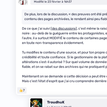
Modifié le 23 février à 16h37
De plus, lors de la discussion, « des preuves ont été p
contenu des pages archivées, le rendant ainsi peu fiabl
De ce que j'ai suivi
[des discussions]
, c'est même la raiso
noire : au-delà de la guéguerre entre les protagonistes,
l'autre, il a surtout MODIFIÉ le contenu de certaines pa
en toute non-transparence évidemment.
Tu modifies le contenu d'une source, et pour ton propre
crédibilité et toute confiance. Si le gestionnaire de la pl
altérations s'est-il autorisé ? Sur quel volume de donné
fiable, et on se rabat sur des archives qui ne pratiquent
Maintenant on se demande si cette décision a peut être é
Mais c'est l'état d'esprit que j'ai cru comprendre derrièr
7
TroudhuK