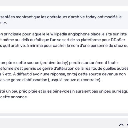
résentées montrant que les opérateurs d’archive.today ont modifié le
e ».
n principale pour laquelle le Wikipédia anglophone place le site sur liste
 et même au-delà du fait que l'un se sert de sa plateforme pour DDoSer
ges qu'il archive, à minima pour cacher le nom d'une personne de chez e
 compte = cette source (archive.today) perd instantanément toute
ateforme s'est permis ce genre d'altération de la réalité, de quelles autre
es ? etc. À défaut d'avoir une réponse, on tej cette source devenue non
 pas ce genre d'obfuscation (jusqu'à preuve du contraire).
té un peu précipitée et si les bénévoles n'auraient pas un peu surréagi.
e cette annonce.