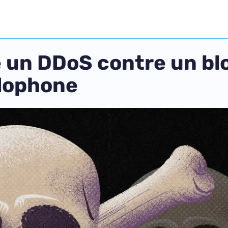
 un DDoS contre un blo
glophone