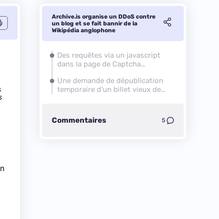
Archive.is organise un DDoS contre
un blog et se fait bannir de la
Wikipédia anglophone
Des requêtes via un javascript
dans la page de Captcha
d'Archive.today
Une demande de dépublication
s
temporaire d'un billet vieux de
s
2023
Commentaires
5
un