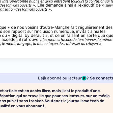
d'interopérabilité
publié en 2009 entretient toujours la confusion sur l
des formats ouverts
». Elle demande ainsi à l’exécutif de «
suiv
alisation des formats ouverts
».
ique » de nos voisins d’outre-Manche fait régulièrement des
ns son
rapport sur l’inclusion numérique
, invitait ainsi les
e du « digital by default », et ce en faisant en sorte que que
 accéder, il retrouve «
les mêmes façons de fonctionner, la même
r, le même langage, la même façon de s’adresser au citoyen
».
Déjà abonné ou lecteur
?
Se connect
et article est en accès libre, mais il est le produit d'une
édaction qui ne travaille que pour ses lecteurs, sur un média
ans pub et sans tracker. Soutenez le journalisme tech de
ualité en vous abonnant.