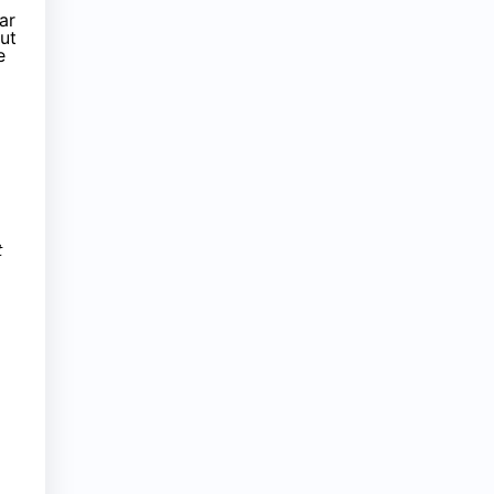
ar
out
e
t