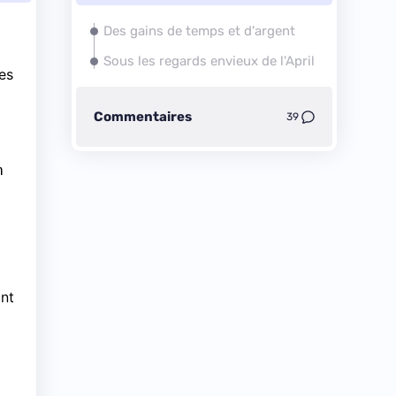
Des gains de temps et d'argent
Sous les regards envieux de l'April
es
Commentaires
39
n
ont