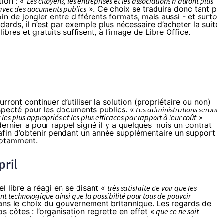
tion : «
Les citoyens, les entreprises et les associations n'auront plus
r avec des documents publics
». Ce choix se traduira donc tant p
in de jongler entre différents formats, mais aussi - et surt
ards, il n’est par exemple plus nécessaire d’acheter la suit
ibres et gratuits suffisent, à l’image de Libre Office.
rront continuer d’utiliser la solution (propriétaire ou non)
especté pour les documents publics. «
Les administrations seron
es plus appropriés et les plus efficaces par rapport à leur coût
»
dernier a pour rappel signé il y a quelques mois un
contrat
 afin d’obtenir pendant un année supplémentaire un support
notamment.
pril
l libre
a réagi en se disant «
très satisfaite de voir que les
 technologique ainsi que la possibilité pour tous de pouvoir
ns le choix du gouvernement britannique. Les regards de
s côtes : l’organisation regrette en effet «
que ce ne soit