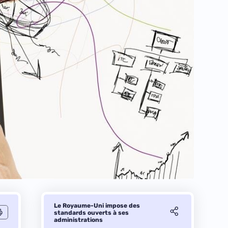
Le Royaume-Uni impose des
standards ouverts à ses
administrations