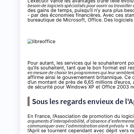
L’exécutif vante les avantages d’une telle évolu
besoin de logiciels spécialisés pour ouvrir ou travaille
des gains de temps, puisqu’il n’y aura plus beso
- par des économies financières. Avec ces stand
bureautique de Microsoft, Office. Des logiciels l
Pour autant, les services qui le souhaiteront pou
qu’ils souhaitent, tant que le bon format est r
en mesure de choisir les programmes qui leur semblent l
affirme ainsi le gouvernement britannique. Ce 
d’un montant de près de 6,65 millions d’euros
,
de sécurité pour Windows XP et Office 2003 
Sous les regards envieux de l'A
En France,
l’Association de promotion du logicie
arguments d'interopérabilité, d'absence d'enfermement
communiquer avec l'administration aient prévalu
» da
l’April se tournent cependant avec dépit vers no