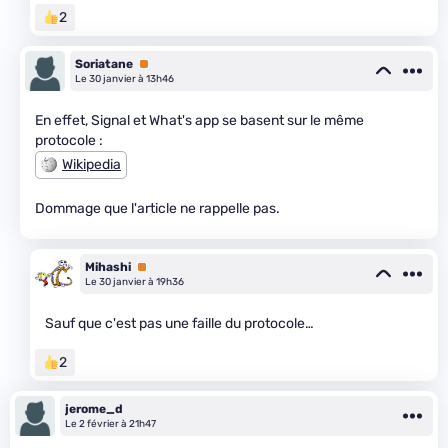
2
Soriatane
Premium
Le 30 janvier à 13h46
En effet, Signal et What's app se basent sur le même
protocole :
Wikipedia
Dommage que l'article ne rappelle pas.
Mihashi
Premium
Le 30 janvier à 19h36
Sauf que c'est pas une faille du protocole…
2
jerome_d
Le 2 février à 21h47