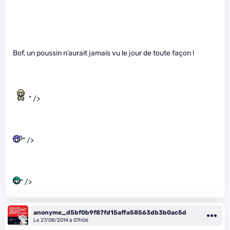
Bof, un poussin n’aurait jamais vu le jour de toute façon !
" />
" />
" />
anonyme_d5bf0b9f87fd15affa58563db3b0ac5d
Le 27/08/2014 à 07h06