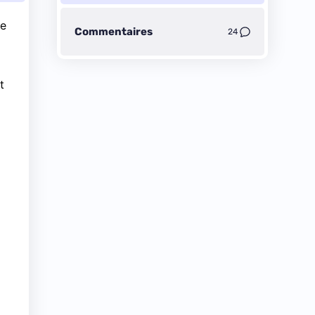
le
Commentaires
24
t