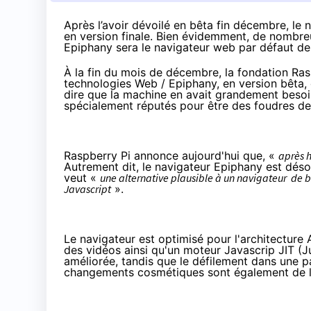
Après l’avoir dévoilé en bêta fin décembre, le
en version finale. Bien évidemment, de nombreu
Epiphany sera le navigateur web par défaut de
À la fin du mois de décembre
, la fondation Ra
technologies
Web / Epiphany
, en version bêta,
dire que la machine en avait grandement besoin,
spécialement réputés pour être des foudres de
Raspberry Pi annonce aujourd'hui que, «
après h
Autrement dit, le navigateur Epiphany est désor
veut «
une alternative plausible à un navigateur de bu
Javascript
».
Le navigateur est optimisé pour l'architectur
des vidéos ainsi qu'un moteur Javascrip JIT (
J
améliorée, tandis que le défilement dans une pa
changements cosmétiques sont également de la 