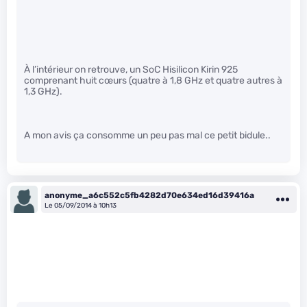
À l’intérieur on retrouve, un SoC Hisilicon Kirin 925
comprenant huit cœurs (quatre à 1,8 GHz et quatre autres à
1,3 GHz).
A mon avis ça consomme un peu pas mal ce petit bidule..
anonyme_a6c552c5fb4282d70e634ed16d39416a
Le 05/09/2014 à 10h13