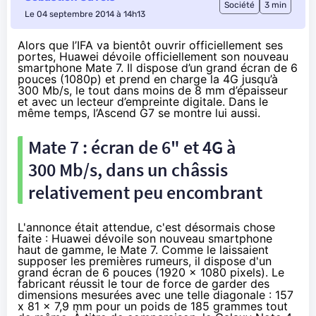
Société
3 min
Le 04 septembre 2014 à 14h13
Alors que l’IFA va bientôt ouvrir officiellement ses
portes, Huawei dévoile officiellement son nouveau
smartphone Mate 7. Il dispose d’un grand écran de 6
pouces (1080p) et prend en charge la 4G jusqu’à
300 Mb/s, le tout dans moins de 8 mm d’épaisseur
et avec un lecteur d’empreinte digitale. Dans le
même temps, l’Ascend G7 se montre lui aussi.
Mate 7 : écran de 6" et
4G
à
300 Mb/s, dans un châssis
relativement peu encombrant
L'annonce était attendue, c'est désormais chose
faite : Huawei dévoile son nouveau smartphone
haut de gamme, le
Mate 7
. Comme le laissaient
supposer les premières rumeurs, il dispose d'un
grand écran de 6 pouces (1920 x 1080 pixels). Le
fabricant réussit le tour de force de garder des
dimensions mesurées avec une telle diagonale : 157
x 81 x 7,9 mm pour un poids de 185 grammes tout