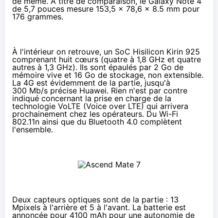
de même. À titre de comparaison, le
Galaxy Note 4
de 5,7 pouces mesure 153,5 x 78,6 x 8.5 mm pour
176 grammes.
À l'intérieur on retrouve, un SoC Hisilicon Kirin 925
comprenant huit cœurs (quatre à 1,8 GHz et quatre
autres à 1,3 GHz). Ils sont épaulés par 2 Go de
mémoire vive et 16 Go de stockage, non extensible.
La
4G
est évidemment de la partie, jusqu'à
300 Mb/s précise Huawei. Rien n'est par contre
indiqué concernant la prise en charge de la
technologie
VoLTE
(Voice over LTE) qui arrivera
prochainement chez les opérateurs. Du Wi-Fi
802.11n ainsi que du Bluetooth 4.0 complètent
l'ensemble.
Deux capteurs optiques sont de la partie : 13
Mpixels à l'arrière et 5 à l'avant. La batterie est
annoncée pour 4100 mAh pour une autonomie de