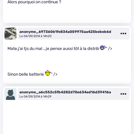
Alors pourquoi on continue ?
anonyme_69736061fe834a059975aa425bebeb6d
Le 04/09/2014 à 14h20
Mate,j’ai tjs du mal …je pense aussi tôt à la distrib
" />
Sinon belle batterie
" />
anonyme_a6c552c5fb4282d70e634ed16d39416a
Le 04/09/2014 à 14h29