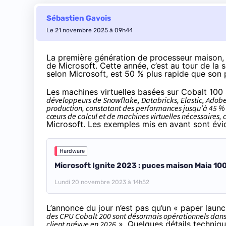
Sébastien Gavois
Le 21 novembre 2025 à 09h44
La première génération de processeur maison
de Microsoft. Cette année, c’est au tour de la
s
selon Microsoft, est 50 % plus rapide que son
Les machines virtuelles basées sur Cobalt 100 
développeurs de Snowflake, Databricks, Elastic, Adobe 
production, constatant des performances jusqu’à 45 % 
cœurs de calcul et de machines virtuelles nécessaires,
Microsoft. Les exemples mis en avant sont év
Hardware
Microsoft Ignite 2023 : puces maison Maia 100
Lundi 20 novembre 2023 à 14h52
L’annonce du jour n’est pas qu’un « paper launch
des CPU Cobalt 200 sont désormais opérationnels dans 
client prévue en 2026
». Quelques détails techniq