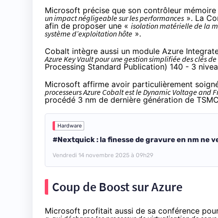
Microsoft précise que son contrôleur mémoire 
un impact négligeable sur les performances
». La
Co
afin de proposer une «
isolation matérielle de la 
système d’exploitation hôte
».
Cobalt intègre aussi un module Azure Integra
Azure Key Vault pour une gestion simplifiée des clés de
Processing Standard Publication)
140 - 3 nive
Microsoft affirme avoir particulièrement soign
processeurs Azure Cobalt est le Dynamic Voltage and 
procédé 3 nm de dernière génération de TSMC
Hardware
#Nextquick : la finesse de gravure en nm ne ve
Vendredi 14 novembre 2025 à 09h29
Coup de Boost sur Azure
Microsoft profitait aussi de sa conférence pour