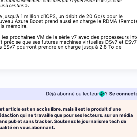
ur traditionnellement effectués par l’hyperviseur et le système
us à ces fins
».
usqu’à 1 million d’IOPS, un débit de 20 Go/s pour le
ouveau Azure Boost prend aussi en charge le RDMA (Remot
 la mémoire.
s les
prochaines VM de la série v7
avec des processeurs Int
t précise que ses futures machines virtuelles DSv7 et ESv7
es ESv7 pourront prendre en charge jusqu’à 2,8 To de
Déjà abonné ou lecteur
?
Se connect
et article est en accès libre, mais il est le produit d'une
édaction qui ne travaille que pour ses lecteurs, sur un média
ans pub et sans tracker. Soutenez le journalisme tech de
ualité en vous abonnant.