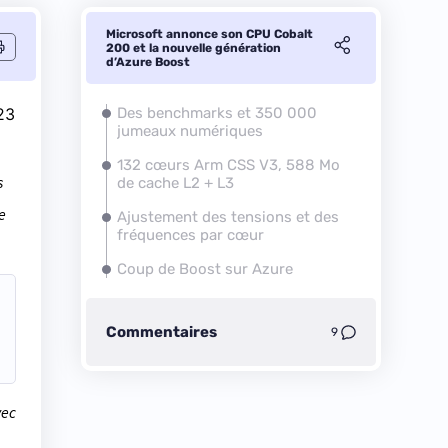
Microsoft annonce son CPU Cobalt
200 et la nouvelle génération
d’Azure Boost
23
Des benchmarks et 350 000
jumeaux numériques
132 cœurs Arm CSS V3, 588 Mo
s
de cache L2 + L3
e
Ajustement des tensions et des
fréquences par cœur
Coup de Boost sur Azure
Commentaires
9
vec