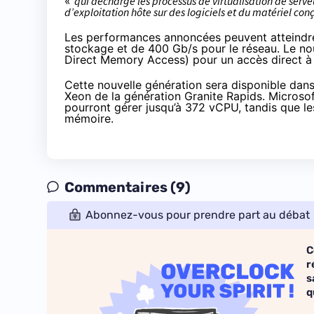
«
qui décharge les processus de virtualisation de serve
d’exploitation hôte sur des logiciels et du matériel conç
Les performances annoncées peuvent atteindre j
stockage et de 400 Gb/s pour le réseau. Le n
Direct Memory Access) pour un accès direct à
Cette nouvelle génération sera disponible dan
Xeon de la génération Granite Rapids. Microsof
pourront gérer jusqu’à 372 vCPU, tandis que l
mémoire.
Commentaires (9)
Abonnez-vous pour prendre part au débat
C
r
s
q