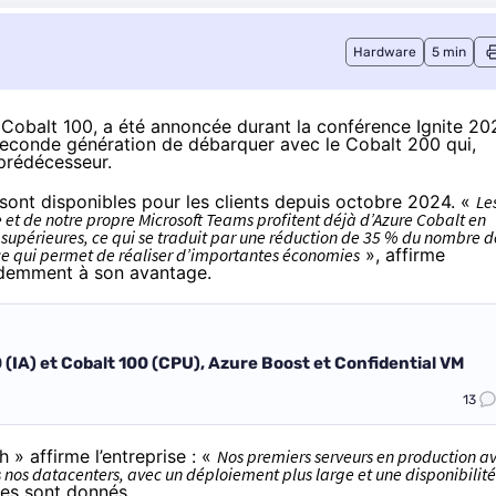
Hardware
5 min
,
Cobalt 100, a été annoncée durant la conférence Ignite 20
econde génération de débarquer avec le Cobalt 200
qui,
 prédécesseur.
sont disponibles pour les clients depuis octobre 2024. «
Le
et de notre propre Microsoft Teams profitent déjà d’Azure Cobalt en
supérieures, ce qui se traduit par une réduction de 35 % du nombre d
 ce qui permet de réaliser d’importantes économies
», affirme
idemment à son avantage.
 (IA) et Cobalt 100 (CPU), Azure Boost et Confidential VM
13
 » affirme l’entreprise : «
Nos premiers serveurs en production a
nos datacenters, avec un déploiement plus large et une disponibilité
ues sont donnés.