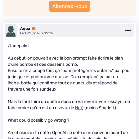
Abonnez-vous
Aqua
Premium
Le 15/10/2025 à 16h25
/facepalm
Au début, on pouvait avec le bon prompt faire écrire le plan
d'une bombe et des desseins porno.
Ensuite on a coupé tout ça
"pour protéger les enfants"
par peur
juridique et puritanisme crasse. On a remplacé ça par un
lèche-botte qui confirme tout ce que tu dis et répond de
travers une fois sur deux.
Mais là faut faire du chiffre donc on va revenir vers essayer de
faire croire qu'on est au niveau de
Her
) (moins Scarlett).
What could possibly go wrong ?
Ah et niouze d'à côté : OpenAI se dote d'un nouveau board de
la santé mentale... mais sans spécialiste du suicide.