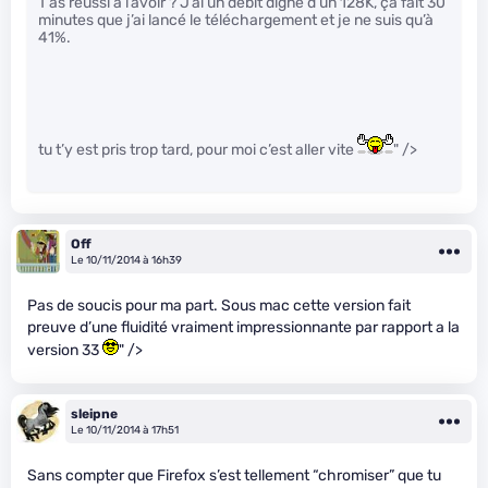
T’as réussi à l’avoir ? J’ai un débit digne d’un 128K, ça fait 30
minutes que j’ai lancé le téléchargement et je ne suis qu’à
41%.
tu t’y est pris trop tard, pour moi c’est aller vite
" />
Off
Le 10/11/2014 à 16h39
Pas de soucis pour ma part. Sous mac cette version fait
preuve d’une fluidité vraiment impressionnante par rapport a la
version 33
" />
sleipne
Le 10/11/2014 à 17h51
Sans compter que Firefox s’est tellement “chromiser” que tu