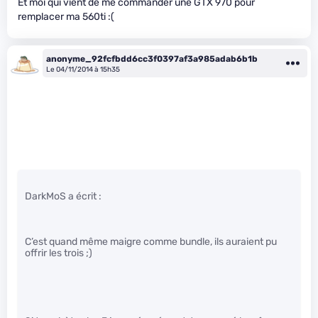
Et moi qui vient de me commander une GTX 970 pour
remplacer ma 560ti :(
anonyme_92fcfbdd6cc3f0397af3a985adab6b1b
Le 04/11/2014 à 15h35
DarkMoS a écrit :
C’est quand même maigre comme bundle, ils auraient pu
offrir les trois ;)