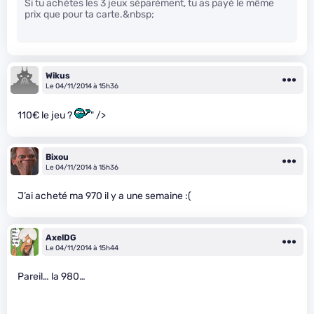
Si tu achètes les 3 jeux séparément, tu as payé le même
prix que pour ta carte.&nbsp;
Wikus
Le 04/11/2014 à 15h36
110€ le jeu ?
" />
Bixou
Le 04/11/2014 à 15h36
J’ai acheté ma 970 il y a une semaine :(
AxelDG
Le 04/11/2014 à 15h44
Pareil… la 980…