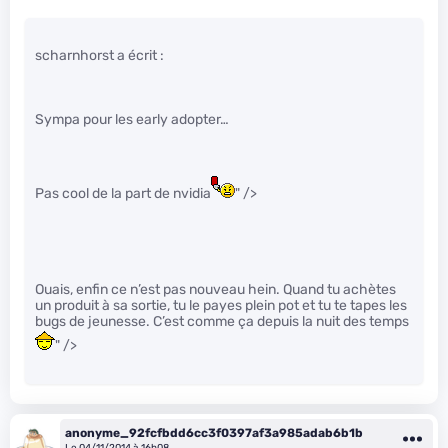
scharnhorst a écrit :
Sympa pour les early adopter…
Pas cool de la part de nvidia
" />
Ouais, enfin ce n’est pas nouveau hein. Quand tu achètes
un produit à sa sortie, tu le payes plein pot et tu te tapes les
bugs de jeunesse. C’est comme ça depuis la nuit des temps
" />
anonyme_92fcfbdd6cc3f0397af3a985adab6b1b
Le 04/11/2014 à 16h08