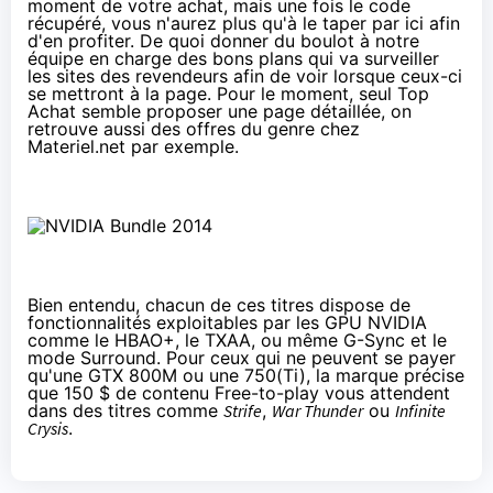
moment de votre achat, mais une fois le code
récupéré, vous n'aurez plus qu'à le taper
par ici
afin
d'en profiter. De quoi donner du boulot à notre
équipe en charge des
bons plans
qui va surveiller
les sites des revendeurs afin de voir lorsque ceux-ci
se mettront à la page. Pour le moment, seul
Top
Achat
semble proposer une page détaillée, on
retrouve aussi des offres du genre
chez
Materiel.net
par exemple.
Bien entendu, chacun de ces titres dispose de
fonctionnalités exploitables par les GPU NVIDIA
comme le HBAO+, le TXAA, ou même
G-Sync
et le
mode Surround. Pour ceux qui ne peuvent se payer
qu'une GTX 800M ou une 750(Ti), la marque précise
que
150 $ de contenu Free-to-play
vous attendent
dans des titres comme
Strife
,
War Thunder
ou
Infinite
Crysis
.