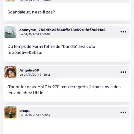
Scandaleux, n’est-il pas?
anonyme_7b2dfb22f240ffc78c59c1fdf7a211a2
Le 04/11/2014 à 16h09
Du temps de Fermi l’offre de “bundle” avait été
rétroactive&nbsp;
Angelus69
Le 04/11/2014 à 16h12
J’acheter deux Msi Gtx 970 pas de regrets j’ai pas envie des
jeux de chez Ubi lol
chaps
Le 04/11/2014 à 16h13