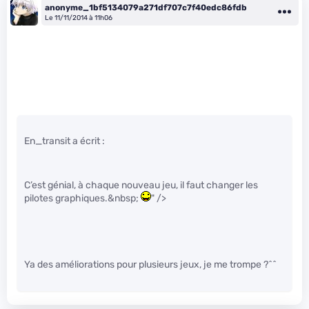
anonyme_1bf5134079a271df707c7f40edc86fdb
Le 11/11/2014 à 11h06
En_transit a écrit :
C’est génial, à chaque nouveau jeu, il faut changer les
pilotes graphiques.&nbsp;
" />
Ya des améliorations pour plusieurs jeux, je me trompe ?^^