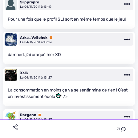
Slippropre
Le 04/11/2014 à 15h19
Pour une fois que le profil SLI sort en même temps que le jeu!
Arka_Voltchek
Premium
Le 04/11/2014 à 15h26
damned, j’ai craqué hier XD
XalG
Le 04/11/2014 à 15h27
La consommation en moins ça va se sentir mine de rien ! C’est
un investissement écolo
" />
Rozgann
Premium
Le 04/11/2014 à 15h27
71
Dommage. GTX 970 achetée la semaine dernière. Je vais voir