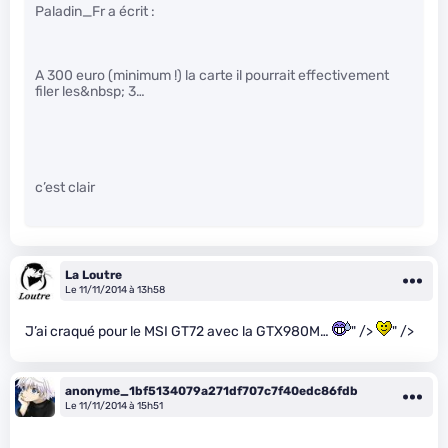
Paladin_Fr a écrit :
A 300 euro (minimum !) la carte il pourrait effectivement
filer les&nbsp; 3…
c’est clair
La Loutre
Le 11/11/2014 à 13h58
J’ai craqué pour le MSI GT72 avec la GTX980M…
" />
" />
anonyme_1bf5134079a271df707c7f40edc86fdb
Le 11/11/2014 à 15h51