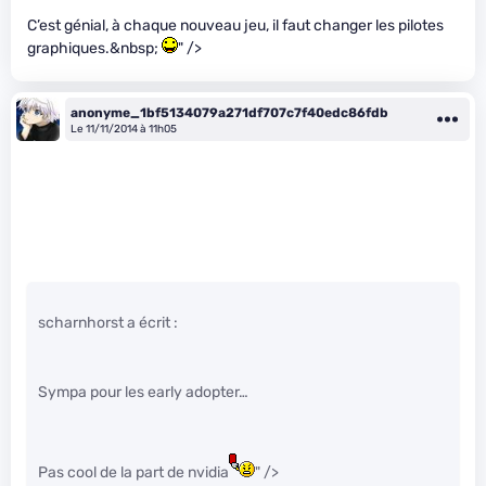
C’est génial, à chaque nouveau jeu, il faut changer les pilotes
graphiques.&nbsp;
" />
anonyme_1bf5134079a271df707c7f40edc86fdb
Le 11/11/2014 à 11h05
scharnhorst a écrit :
Sympa pour les early adopter…
Pas cool de la part de nvidia
" />