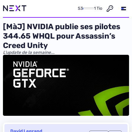
S3
1 Tio
[MàJ] NVIDIA publie ses pilotes
344.65 WHQL pour Assassin’s
Creed Unity
L'update de la semaine...
David Legrand