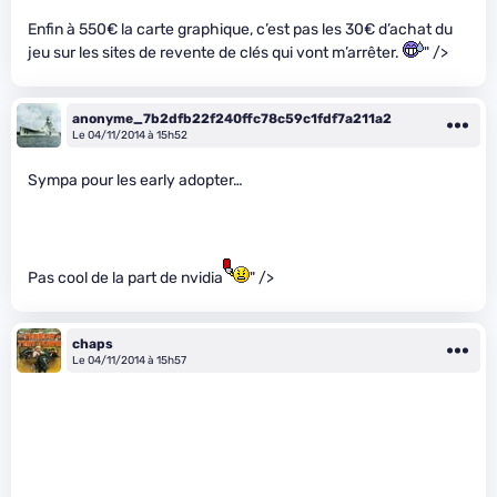
Enfin à 550€ la carte graphique, c’est pas les 30€ d’achat du
jeu sur les sites de revente de clés qui vont m’arrêter.
" />
anonyme_7b2dfb22f240ffc78c59c1fdf7a211a2
Le 04/11/2014 à 15h52
Sympa pour les early adopter…
Pas cool de la part de nvidia
" />
chaps
Le 04/11/2014 à 15h57