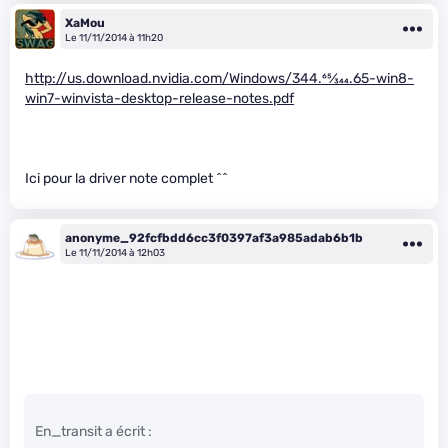
XaMou
Le 11/11/2014 à 11h20
http://us.download.nvidia.com/Windows/344.
65
⁄
344
.65-win8-
win7-winvista-desktop-release-notes.pdf
Ici pour la driver note complet ^^
anonyme_92fcfbdd6cc3f0397af3a985adab6b1b
Le 11/11/2014 à 12h03
En_transit a écrit :