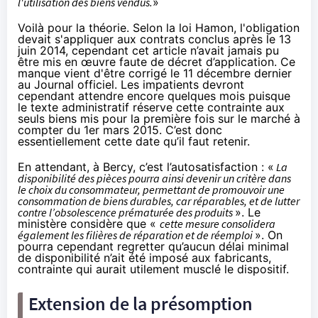
l'utilisation des biens vendus.
»
Voilà pour la théorie. Selon la
loi Hamon
, l'obligation
devait s'appliquer aux contrats conclus après le 13
juin 2014, cependant cet article n’avait jamais pu
être mis en œuvre faute de décret d’application. Ce
manque vient d'être corrigé le 11 décembre dernier
au
Journal officiel
. Les impatients devront
cependant attendre encore quelques mois puisque
le texte administratif réserve cette contrainte aux
seuls biens mis pour la première fois sur le marché à
compter du 1er mars 2015. C’est donc
essentiellement cette date qu’il faut retenir.
En attendant, à Bercy, c’est l’
autosatisfaction
: «
La
disponibilité des pièces pourra ainsi devenir un critère dans
le choix du consommateur, permettant de promouvoir une
consommation de biens durables, car réparables, et de lutter
contre l’obsolescence prématurée des produits
». Le
ministère considère que «
cette mesure consolidera
également les filières de réparation et de réemploi
». On
pourra cependant regretter qu’aucun délai minimal
de disponibilité n’ait été imposé aux fabricants,
contrainte qui aurait utilement musclé le dispositif.
Extension de la présomption