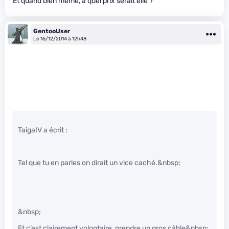
Et quand bien meme, a quel prix serait elle ?
GentooUser
Le 16/12/2014 à 12h48
TaigaIV a écrit :
Tel que tu en parles on dirait un vice caché.&nbsp;
&nbsp;
Et c’est clairement volontaire, prendre un gros câble&nbsp;