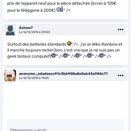
prix de l’appareil neuf pour la pièce détachée (écran à 125€
pour le télépgone à 200€)
" />
2show7
Le 16/12/2014 à 23h43
Surtout des batteries standards
" /> . j’ai un Wiko Rainbow et
il marche toujours nickel (bon, c’est vrai que je ne suis pas un
geek testeur compulsif)
" />
" />
" />
" />
" />
anonyme_edadaecc91c3bb908a8e0ab43a984c71
Le 16/12/2014 à 11h25
EMegamanu a écrit :