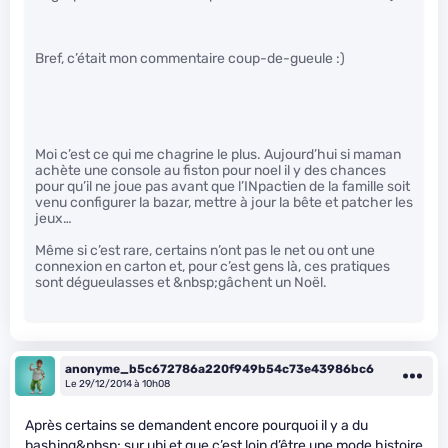
Bref, c’était mon commentaire coup-de-gueule :)
Moi c’est ce qui me chagrine le plus. Aujourd’hui si maman
achète une console au fiston pour noel il y des chances
pour qu’il ne joue pas avant que l’INpactien de la famille soit
venu configurer la bazar, mettre à jour la bête et patcher les
jeux…
Même si c’est rare, certains n’ont pas le net ou ont une
connexion en carton et, pour c’est gens là, ces pratiques
sont dégueulasses et &nbsp;gâchent un Noël.
anonyme_b5c672786a220f949b54c73e43986bc6
Le 29/12/2014 à 10h08
Après certains se demandent encore pourquoi il y a du
bashing&nbsp; sur ubi et que c’est loin d’être une mode histoire