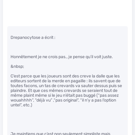
Drepanocytose a écrit :
Honnêtement je ne crois pas., je pense qu’il voit juste.
&nbsp;
C’est parce que les joueurs sont des creve la dalle que les
editeurs sortent de la merde en pagaille : ils savent que de
toutes facons, un tas de crevards va sauter dessus puis se
plaindre. Et que ces mêmes crevards se seraient tout de
même plaint même si le jeu n’était pas buggé (“pas assez
wouahhhh”, “déjà vu” ,“pas original”, “il n’y a pas l’option
untel”, etc.)
Je maintiens que c’est non seulement simpliste mais