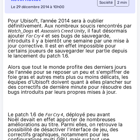
Société
2 min
Le 29 décembre 2014 à 10h00
Pour Ubisoft, l’année 2014 sera à oublier
définitivement. Aux nombreux soucis rencontrés par
Watch_Dogs
et
Assassin’s Creed Unity
, il faut désormais
ajouter
Far Cry 4
et ses bugs de sauvegarde,
introduits il y a bientôt une semaine par une mise à
jour corrective. Il est en effet impossible pour
certains joueurs de sauvegarder leur partie depuis
le lancement du patch 1.6.
Alors que tout le monde profite des derniers jours
de l'année pour se reposer un peu et s'empiffrer de
foie gras et autres mets plus ou moins délicats, les
équipes d'Ubisoft doivent quant à elles plancher sur
des correctifs de dernière minute pour résoudre des
bugs introduits par leurs propres mises à jour.
Le patch 1.6 de
Far Cry 4
,
déployé peu avant
Noël
devait en effet apporter de nombreuses
améliorations au titre. Parmi elles, on retrouve la
possibilité de désactiver l'interface de jeu, des
correctifs graphiques, notamment pour les
configurations multi GPU, mais surtout une