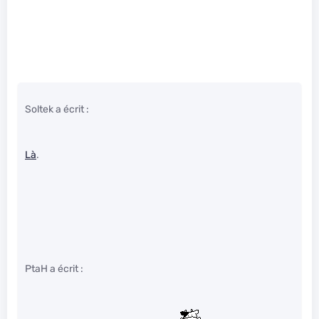
Soltek a écrit :
Là
.
PtaH a écrit :