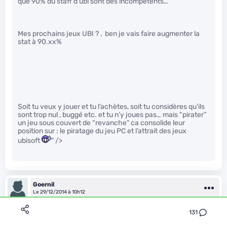
que 90% du staff d’ubi sont des incompétents…
Mes prochains jeux UBI ? , ben je vais faire augmenter la
stat à 90.xx%
Soit tu veux y jouer et tu l’achètes, soit tu considères qu’ils
sont trop nul , buggé etc. et tu n’y joues pas… mais “pirater”
un jeu sous couvert de “revanche” ca consolide leur
position sur : le piratage du jeu PC et l’attrait des jeux
ubisoft
" />
Goernil
Le 29/12/2014 à 10h12
Et dire que jusqu’à présent, le lancement de FC 4 s’était passé
131
assez bien (je l’ai eu avec ma gtx 970). Sinon pas de soucis