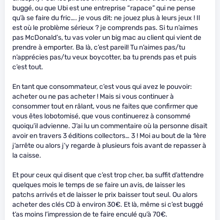
buggé, ou que Ubi est une entreprise “rapace” qui ne pense
qu’à se faire du fric…. je vous dit: ne jouez plus à leurs jeux ! Il
est où le problème sérieux ? je comprends pas. Si tu n’aimes
pas McDonald’s, tu vas voler un big mac au client qui vient de
prendre à emporter. Ba là, c’est pareil! Tu n’aimes pas/tu
n’apprécies pas/tu veux boycotter, ba tu prends pas et puis
c’est tout.
En tant que consommateur, c’est vous qui avez le pouvoir:
acheter ou ne pas acheter ! Mais si vous continuer à
consommer tout en râlant, vous ne faites que confirmer que
vous êtes lobotomisé, que vous continuerez à consommé
quoiqu’il advienne. J’ai lu un commentaire où la personne disait
avoir en travers 3 éditions collectors… 3 ! Moi au bout de la 1ère
j’arrête ou alors j’y regarde à plusieurs fois avant de repasser à
la caisse.
Et pour ceux qui disent que c’est trop cher, ba suffit d’attendre
quelques mois le temps de se faire un avis, de laisser les
patchs arrivés et de laisser le prix baisser tout seul. Ou alors
acheter des clés CD à environ 30€. Et là, même si c’est buggé
t’as moins l’impression de te faire enculé qu’à 70€.