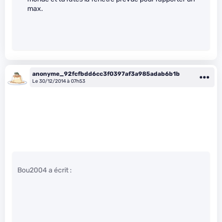
max.
anonyme_92fcfbdd6cc3f0397af3a985adab6b1b
Le 30/12/2014 à 07h53
Bou2004 a écrit :