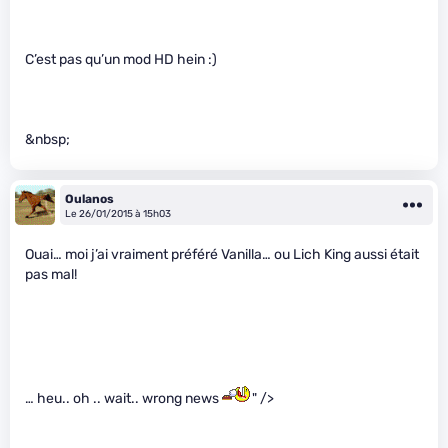
C’est pas qu’un mod HD hein :)
&nbsp;
Oulanos
Le 26/01/2015 à 15h03
Ouai… moi j’ai vraiment préféré Vanilla… ou Lich King aussi était
pas mal!
… heu.. oh .. wait.. wrong news
" />