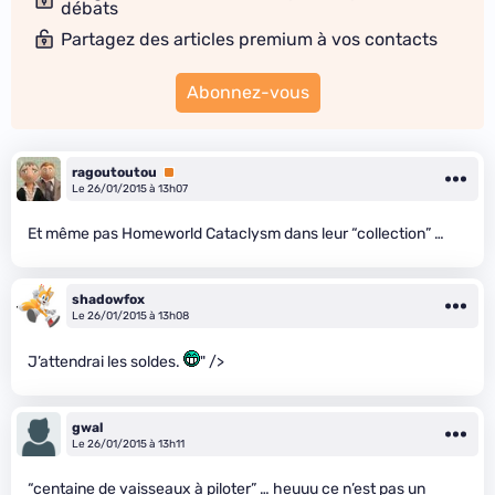
débats
Partagez des articles premium à vos contacts
Abonnez-vous
ragoutoutou
Premium
Le 26/01/2015 à 13h07
Et même pas Homeworld Cataclysm dans leur “collection” …
shadowfox
Le 26/01/2015 à 13h08
J’attendrai les soldes.
" />
gwal
Le 26/01/2015 à 13h11
“centaine de vaisseaux à piloter” … heuuu ce n’est pas un