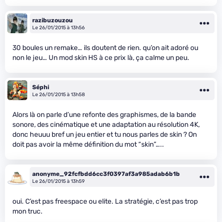
razibuzouzou
Le 26/01/2015 à 13h56
30 boules un remake… ils doutent de rien. qu’on ait adoré ou
non le jeu… Un mod skin HS à ce prix là, ça calme un peu.
Séphi
Le 26/01/2015 à 13h58
Alors là on parle d’une refonte des graphismes, de la bande
sonore, des cinématique et une adaptation au résolution 4K,
donc heuuu bref un jeu entier et tu nous parles de skin ? On
doit pas avoir la même définition du mot “skin”…..
anonyme_92fcfbdd6cc3f0397af3a985adab6b1b
Le 26/01/2015 à 13h59
oui. C’est pas freespace ou elite. La stratégie, c’est pas trop
mon truc.