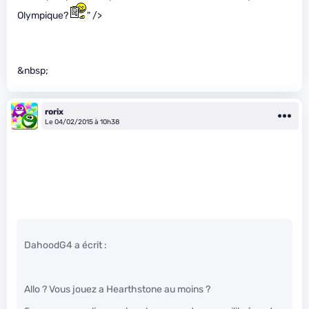
Olympique?
" />
&nbsp;
rorix
Le 04/02/2015 à 10h38
DahoodG4 a écrit :
Allo ? Vous jouez a Hearthstone au moins ?