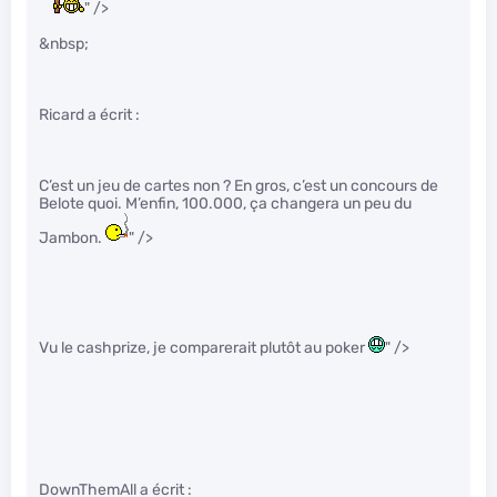
" />
&nbsp;
Ricard a écrit :
C’est un jeu de cartes non ? En gros, c’est un concours de
Belote quoi. M’enfin, 100.000, ça changera un peu du
Jambon.
" />
Vu le cashprize, je comparerait plutôt au poker
" />
DownThemAll a écrit :