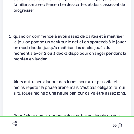
familiariser avec l’ensemble des cartes et des classes et de
progresser
quand on commence à avoir assez de cartes et à maitriser
le jeu, on pompe un deck sur le net et on apprends à le jouer
en mode ladder jusqu’à maitriser les decks joués du
moment à avoir 2 ou 3 decks dispo pour changer pendant la
montée en ladder
Alors oui tu peux lacher des tunes pour aller plus vite et
moins répéter la phase arène mais c’est pas obligatoire, oui
si tu joues moins d’une heure par jour ca va être assez long.
Pour finir quand tu choppes des cartes en double ou des
cartes “dorées”, tu peux les désenchanter pour obtenir un
33
matériel de craft qui te permet de craft n’importe quelle
carte une carte légendaire demandant bien évidemment