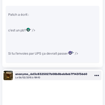
Patch a écrit :
c’est un pb?
" />
Si tu l’envoies par UPS ça devrait passer
" />
anonyme_6d3c8325027b08b8beb8eb7f143f3660
Le 06/02/2015 à 18h10