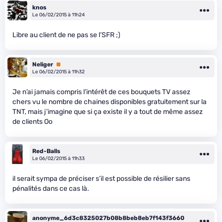
knos
Le 06/02/2015 à 11h24
Libre au client de ne pas se l’SFR ;)
Neliger
Premium
Le 06/02/2015 à 11h32
Je n’ai jamais compris l’intérêt de ces bouquets TV assez
chers vu le nombre de chaines disponibles gratuitement sur la
TNT, mais j’imagine que si ça existe il y a tout de même assez
de clients Oo
Red-Balls
Le 06/02/2015 à 11h33
il serait sympa de préciser s’il est possible de résilier sans
pénalités dans ce cas là.
anonyme_6d3c8325027b08b8beb8eb7f143f3660