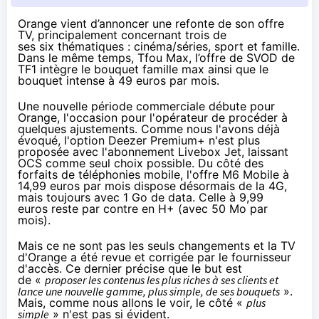
Orange vient d’annoncer une refonte de son offre
TV, principalement concernant trois de
ses six thématiques : cinéma/séries, sport et famille.
Dans le même temps, Tfou Max, l’offre de SVOD de
TF1 intègre le bouquet famille max ainsi que le
bouquet intense à 49 euros par mois.
Une nouvelle période commerciale débute pour
Orange
, l'occasion pour l'opérateur de procéder à
quelques ajustements. Comme
nous l'avons déjà
évoqué
, l'option Deezer Premium+ n'est plus
proposée avec l'abonnement
Livebox
Jet, laissant
OCS comme seul choix possible. Du côté des
forfaits de téléphonies mobile, l'offre M6 Mobile à
14,99 euros par mois dispose désormais de la
4G
,
mais toujours avec 1 Go de data. Celle à 9,99
euros reste par contre en H+ (avec 50 Mo par
mois).
Mais ce ne sont pas les seuls changements et la TV
d'
Orange
a été revue et corrigée par le fournisseur
d'accès. Ce dernier précise que le but est
de «
proposer les contenus les plus riches à ses clients et
lance une nouvelle gamme, plus simple, de ses bouquets
».
Mais, comme nous allons le voir, le côté «
plus
simple
» n'est pas si évident.