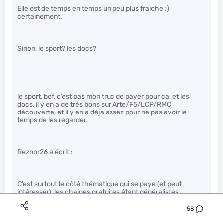
Elle est de temps en temps un peu plus fraiche ;)
certainement.
Sinon, le sport? les docs?
le sport, bof, c’est pas mon truc de payer pour ca, et les
docs, il y en a de trés bons sur Arte/F5/LCP/RMC
découverte, et il y en a déja assez pour ne pas avoir le
temps de les regarder.
Reznor26 a écrit :
C’est surtout le côté thématique qui se paye (et peut
intéresser), les chaines gratuites étant généralistes.
58