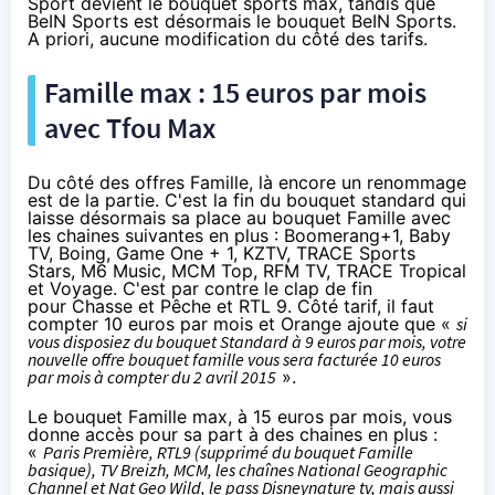
Sport
devient le bouquet sports max, tandis que
BeIN Sports est désormais le bouquet BeIN Sports.
A priori, aucune modification du côté des tarifs.
Famille max : 15 euros par mois
avec Tfou Max
Du côté des offres Famille, là encore un renommage
est de la partie. C'est la fin du bouquet standard qui
laisse désormais sa place au bouquet Famille avec
les chaines suivantes en plus : Boomerang+1, Baby
TV, Boing, Game One + 1, KZTV, TRACE Sports
Stars, M6 Music, MCM Top, RFM TV, TRACE Tropical
et Voyage. C'est par contre le clap de fin
pour Chasse et Pêche et RTL 9. Côté tarif, il faut
compter 10 euros par mois et
Orange
ajoute que «
si
vous disposiez du bouquet Standard à 9 euros par mois, votre
nouvelle offre bouquet famille vous sera facturée 10 euros
par mois à compter du 2 avril 2015
».
Le bouquet Famille max, à 15 euros par mois, vous
donne accès pour sa part à des chaines en plus :
«
Paris Première, RTL9 (supprimé du bouquet Famille
basique), TV Breizh, MCM, les chaînes National Geographic
Channel et Nat Geo Wild, le pass Disneynature tv, mais aussi