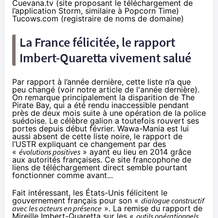
Cuevana.tv (site proposant le téléchargement de
l’application Storm, similaire à Popcorn Time)
Tucows.com (registraire de noms de domaine)
La France félicitée, le rapport
Imbert-Quaretta vivement salué
Par rapport à l’année dernière, cette liste n’a que
peu changé (
voir notre article de l'année dernière
).
On remarque principalement la disparition de The
Pirate Bay, qui a été rendu inaccessible pendant
près de deux mois suite à une opération de la police
suédoise. Le célèbre galion a toutefois
rouvert ses
portes depuis début février
. Wawa-Mania est lui
aussi absent de cette liste noire, le rapport de
l’USTR expliquant ce changement par des
«
évolutions positives
» ayant eu lieu en 2014 grâce
aux autorités françaises. Ce site francophone de
liens de téléchargement direct semble pourtant
fonctionner comme avant...
Fait intéressant, les États-Unis félicitent le
gouvernement français pour son «
dialogue constructif
avec les acteurs en présence
». La remise du rapport de
Mireille Imbert-Quaretta sur les «
outils opérationnels