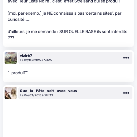
avec “leur Liste Noire”, c’est l’effet Streisand qui se produi !
(moi, par exemp.) je NE connaissais pas ‘certains sites”, par
curiosité …..
d’ailleurs, je me demande : SUR QUELLE BASE ils sont interdits
???
vizir67
Le 09/03/2015 à 16h15
”..produiT”
Que_la_Pâte_soit_avec_vous
Le 06/03/2015 à 14h33