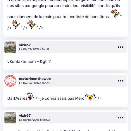
ces sites par google pour amoindrir leur visibilité , tandis qu’ils
nous donnent de la main gauche une liste de bons liens.
"
/>
" />
" />
vizir67
Le 07/03/2015 à 16h17
vKontakte.com —&gt; ?
maturinontheweb
Le 07/03/2015 à 16h31
DarkWarez
" /> je connaissais pas Merci
" />
vizir67
Le 08/03/2015 à 16h31