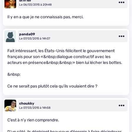
ol1v1er
Le 06/03/2015 à 20h48
Il y en a que je ne connaissais pas, merci.
panda09
Le 07/03/2015 à 14h37
Fait intéressant, les États-Unis félicitent le gouvernement
français pour son «&nbsp;dialogue constructif avec les
acteurs en présence&nbsp;&nbsp;» bien lui lécher les bottes.
&nbsp;
Ce ne serait pas plutôt cela qu’ils voulaient dire ?
choukky
Le 07/03/2015 à 14h58
C’est à n’y rien comprendre.
D’un côté, ils déploient beaucoup d’énergie à faire désindexer