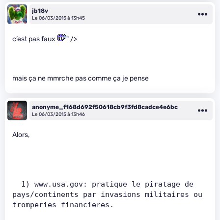
jb18v
Le 06/03/2015 à 13h45
c’est pas faux
" />
mais ça ne mmrche pas comme ça je pense
anonyme_f168d692f50618cb9f3fd8cadce4e6bc
Le 06/03/2015 à 13h46
Alors,
  1) www.usa.gov: pratique le piratage de 
pays/continents par invasions militaires ou 
tromperies financieres.      