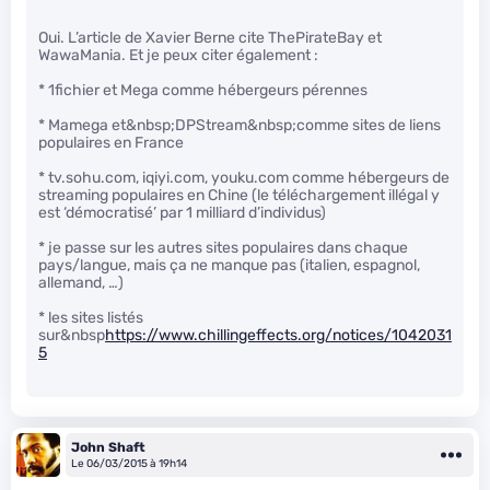
Oui. L’article de Xavier Berne cite ThePirateBay et
WawaMania. Et je peux citer également :
* 1fichier et Mega comme hébergeurs pérennes
* Mamega et&nbsp;DPStream&nbsp;comme sites de liens
populaires en France
* tv.sohu.com, iqiyi.com, youku.com comme hébergeurs de
streaming populaires en Chine (le téléchargement illégal y
est ‘démocratisé’ par 1 milliard d’individus)
* je passe sur les autres sites populaires dans chaque
pays/langue, mais ça ne manque pas (italien, espagnol,
allemand, …)
* les sites listés
sur&nbsp
https://www.chillingeffects.org/notices/1042031
5
John Shaft
Le 06/03/2015 à 19h14