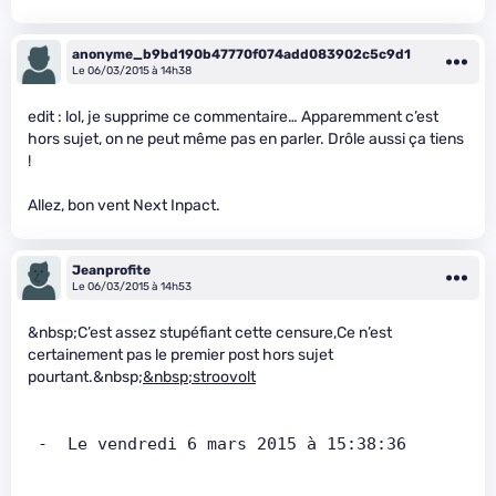
anonyme_b9bd190b47770f074add083902c5c9d1
Le 06/03/2015 à 14h38
edit : lol, je supprime ce commentaire… Apparemment c’est
hors sujet, on ne peut même pas en parler. Drôle aussi ça tiens
!
Allez, bon vent Next Inpact.
Jeanprofite
Le 06/03/2015 à 14h53
&nbsp;C’est assez stupéfiant cette censure,Ce n’est
certainement pas le premier post hors sujet
pourtant.&nbsp;
&nbsp;stroovolt
 -  Le vendredi 6 mars 2015 à 15:38:36   