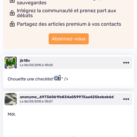
sauvegardes
Intégrez la communauté et prenez part aux
débats
Partagez des articles premium à vos contacts
Abonnez-vous
jb18v
Le 06/03/2015 à 13h25
Chouette une checklist
" />
anonyme_69736061fe834a059975aa425bebeb6d
Le 06/03/2015 à 13h27
Mdr,