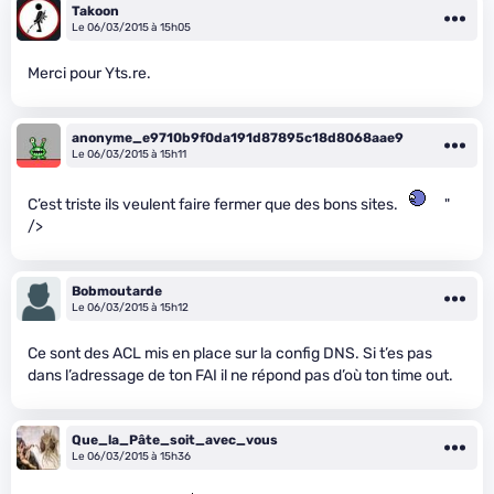
Takoon
Le 06/03/2015 à 15h05
Merci pour Yts.re.
anonyme_e9710b9f0da191d87895c18d8068aae9
Le 06/03/2015 à 15h11
C’est triste ils veulent faire fermer que des bons sites.
"
/>
Bobmoutarde
Le 06/03/2015 à 15h12
Ce sont des ACL mis en place sur la config DNS. Si t’es pas
dans l’adressage de ton FAI il ne répond pas d’où ton time out.
Que_la_Pâte_soit_avec_vous
Le 06/03/2015 à 15h36