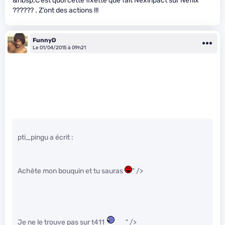
&nbsp;C’est quoi cette fixette que fait Nexinpact sur Neflix
?????? . Z’ont des actions !!!
FunnyD
Le 01/04/2015 à 09h21
pti_pingu a écrit :
Achète mon bouquin et tu sauras
" />
Je ne le trouve pas sur t411
" />