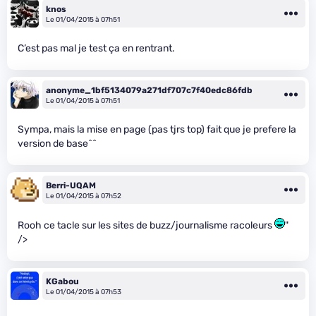
knos
Le 01/04/2015 à 07h51
C’est pas mal je test ça en rentrant.
anonyme_1bf5134079a271df707c7f40edc86fdb
Le 01/04/2015 à 07h51
Sympa, mais la mise en page (pas tjrs top) fait que je prefere la
version de base^^
Berri-UQAM
Le 01/04/2015 à 07h52
Rooh ce tacle sur les sites de buzz/journalisme racoleurs
"
/>
KGabou
Le 01/04/2015 à 07h53