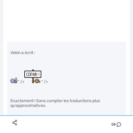
Vekin a écrit :
" />
" />
Exactement ! Sans compter les traductions plus
qu’approximatives.
Tous les commentaires sont toujours pareils : les
58
internautes se plaignant des articles et de la “cash-