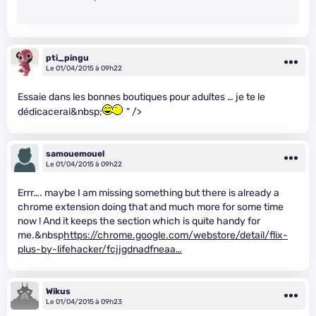
pti_pingu
Le 01/04/2015 à 09h22
Essaie dans les bonnes boutiques pour adultes … je te le
dédicacerai&nbsp;
" />
samouemouel
Le 01/04/2015 à 09h22
Errr…. maybe I am missing something but there is already a
chrome extension doing that and much more for some time
now ! And it keeps the section which is quite handy for
me.&nbsp
https://chrome.google.com/webstore/detail/flix-
plus-by-lifehacker/fcjjgdnadfneaa…
Wikus
Le 01/04/2015 à 09h23