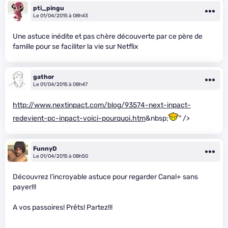
pti_pingu
Le 01/04/2015 à 08h43
Une astuce inédite et pas chère découverte par ce père de
famille pour se faciliter la vie sur Netflix
gathor
Le 01/04/2015 à 08h47
http://www.nextinpact.com/blog/93574-next-inpact-
redevient-pc-inpact-voici-pourquoi.htm
&nbsp;
" />
FunnyD
Le 01/04/2015 à 08h50
Découvrez l’incroyable astuce pour regarder Canal+ sans
payer!!!
A vos passoires! Prêts! Partez!!!