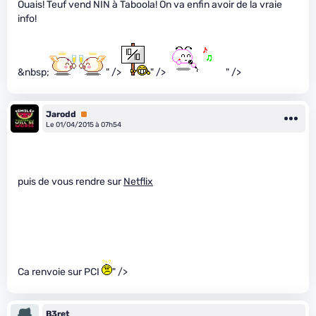
Ouais! Teuf vend NIN à Taboola! On va enfin avoir de la vraie
info!
&nbsp;
" />
" />
" />
Jarodd
Premium
Le 01/04/2015 à 07h54
puis de vous rendre sur
Netflix
Ca renvoie sur PCI
" />
B3ret