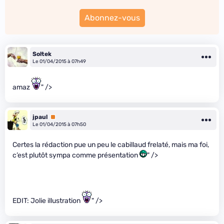
Abonnez-vous
Soltek
Le 01/04/2015 à 07h49
amaz
" />
jpaul
Premium
Le 01/04/2015 à 07h50
Certes la rédaction pue un peu le cabillaud frelaté, mais ma foi,
c’est plutôt sympa comme présentation
" />
EDIT: Jolie illustration
" />