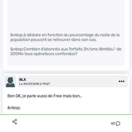
&nbsp;à déduire en fonction du pourcentage du reste de la
population pouvant se retrouver dans son cas.
&nbsp;Combien d’abonnés aux forfaits 2h/sms illimités/-de
200Mo tous opérateurs confondus?
BLX
Le 30/07/2015 à 17h27
Bon OK, je parle aussi de Free mais bon…
&nbsp;
Couverture 2G =&gt; 2ème
43
Couverture 3G =&gt; 3ème