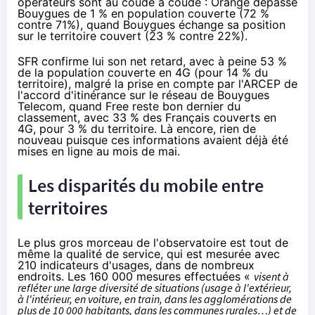
opérateurs sont au coude à coude :
Orange
dépasse
Bouygues de 1 % en population couverte (72 %
contre 71%), quand Bouygues échange sa position
sur le territoire couvert (23 % contre 22%).
SFR
confirme lui son net retard, avec à peine 53 %
de la population couverte en
4G
(pour 14 % du
territoire), malgré la prise en compte par l'ARCEP de
l'accord d'itinérance sur le réseau de
Bouygues
Telecom
, quand Free reste bon dernier du
classement, avec 33 % des Français couverts en
4G
, pour 3 % du territoire. Là encore, rien de
nouveau puisque ces informations avaient déjà été
mises en ligne
au mois de mai
.
Les disparités du mobile entre
territoires
Le plus gros morceau de l'observatoire est tout de
même la qualité de service, qui est mesurée avec
210 indicateurs d'usages, dans de nombreux
endroits. Les 160 000 mesures effectuées «
visent à
refléter une large diversité de situations (usage à l'extérieur,
à l'intérieur, en voiture, en train, dans les agglomérations de
plus de 10 000 habitants, dans les communes rurales…) et de