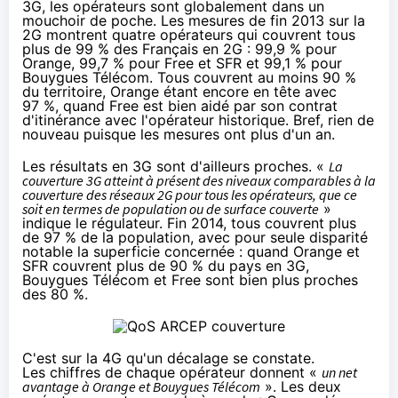
3G, les opérateurs sont globalement dans un
mouchoir de poche. Les mesures de fin 2013 sur la
2G montrent quatre opérateurs qui couvrent tous
plus de 99 % des Français en 2G : 99,9 % pour
Orange
, 99,7 % pour Free et
SFR
et 99,1 % pour
Bouygues Télécom. Tous couvrent au moins 90 %
du territoire,
Orange
étant encore en tête avec
97 %, quand Free est bien aidé par son contrat
d'itinérance avec l'opérateur historique. Bref, rien de
nouveau puisque les mesures ont plus d'un an.
Les résultats en 3G sont d'ailleurs proches. «
La
couverture 3G atteint à présent des niveaux comparables à la
couverture des réseaux 2G pour tous les opérateurs, que ce
soit en termes de population ou de surface couverte
»
indique le régulateur. Fin 2014, tous couvrent plus
de 97 % de la population, avec pour seule disparité
notable la superficie concernée : quand
Orange
et
SFR
couvrent plus de 90 % du pays en 3G,
Bouygues Télécom et Free sont bien plus proches
des 80 %.
C'est sur la
4G
qu'un décalage se constate.
Les chiffres de chaque opérateur donnent «
un net
avantage à
Orange
et Bouygues Télécom
». Les deux