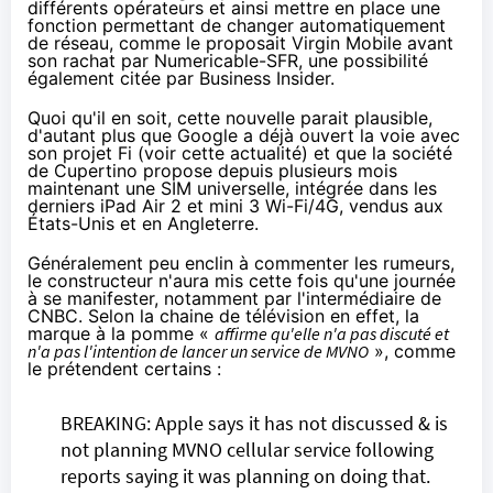
différents opérateurs et ainsi mettre en place une
fonction permettant de changer automatiquement
de réseau, comme le proposait
Virgin Mobile
avant
son rachat par
Numericable
-
SFR
, une possibilité
également citée par Business Insider.
Quoi qu'il en soit, cette nouvelle parait plausible,
d'autant plus que Google a déjà ouvert la voie avec
son projet Fi (voir
cette actualité
) et que la société
de Cupertino propose depuis plusieurs mois
maintenant
une SIM universelle
, intégrée dans les
derniers
iPad Air 2
et mini 3 Wi-Fi/
4G
, vendus aux
États-Unis et en Angleterre.
Généralement peu enclin à commenter les rumeurs,
le constructeur n'aura mis cette fois qu'une journée
à se manifester, notamment par l'intermédiaire de
CNBC. Selon la chaine de télévision en effet, la
marque à la pomme «
affirme qu'elle n'a pas discuté et
n'a pas l'intention de lancer un service de MVNO
», comme
le prétendent certains :
BREAKING: Apple says it has not discussed & is
not planning MVNO cellular service following
reports saying it was planning on doing that.