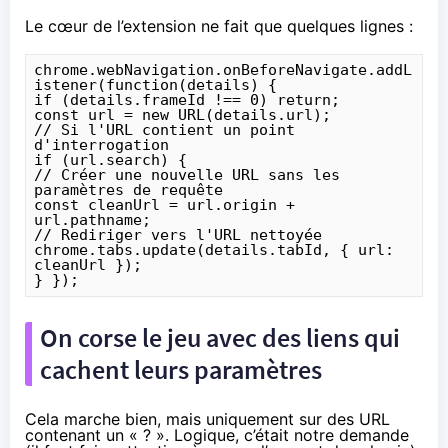
Le cœur de l’extension ne fait que quelques lignes :
chrome.webNavigation.onBeforeNavigate.addL
istener(function(details) {

if (details.frameId !== 0) return;

const url = new URL(details.url);

// Si l'URL contient un point 
d'interrogation

if (url.search) {

// Créer une nouvelle URL sans les 
paramètres de requête

const cleanUrl = url.origin + 
url.pathname;

// Rediriger vers l'URL nettoyée

chrome.tabs.update(details.tabId, { url: 
cleanUrl });

} });
On corse le jeu avec des liens qui
cachent leurs paramètres
Cela marche bien, mais uniquement sur des URL
contenant un « ? ». Logique, c’était notre demande