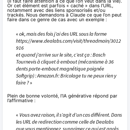
(il faut faire attention à ce que l’on veut dans la vie).
Or cet élément est parfois « caché » dans l’URL,
notamment avec des liens sponsorisés et/ou
trackés. Nous demandons à Claude ce que l’on peut
faire dans ce genre de cas avec un exemple :
«
ok, mais des fois j’ai des URL sous la forme
https://www.dealabs.com/visit/threadmain/3012
916
et quand j’arrive sur le site, c’est ça : Bosch
Tournevis à cliquet à embout (mécanisme à 36
dents porte-embout magnétique poignée
Softgrip) : Amazon.fr: Bricolage tu ne peux rien y
faire ?
»
Plein de bonne volonté, l’IA générative répond par
l’affirmative :
«
Vous avez raison, il s’agit d’un cas différent. Dans
les URL de redirection comme celle de Dealabs
que vous mentionnez, supprimer ce qui est après