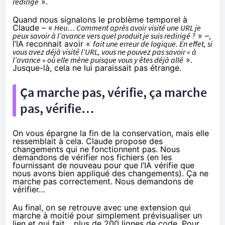
redirigé
».
Quand nous signalons le problème temporel à
Claude – «
Heu… Comment après avoir visité une URL je
peux savoir à l’avance vers quel produit je suis redirigé ?
» –,
l’IA reconnait avoir «
fait une erreur de logique. En effet, si
vous avez déjà visité l’URL, vous ne pouvez pas savoir « à
l’avance » où elle mène puisque vous y êtes déjà allé
».
Jusque-là, cela ne lui paraissait pas étrange.
Ça marche pas, vérifie, ça marche
pas, vérifie…
On vous épargne la fin de la conservation, mais elle
ressemblait à cela. Claude propose des
changements qui ne fonctionnent pas. Nous
demandons de vérifier nos fichiers (en les
fournissant de nouveau pour que l’IA vérifie que
nous avons bien appliqué des changements). Ça ne
marche pas correctement. Nous demandons de
vérifier…
Au final, on se retrouve avec une extension qui
marche à moitié pour simplement prévisualiser un
lien et qui fait… plus de 200 lignes de code. Pour