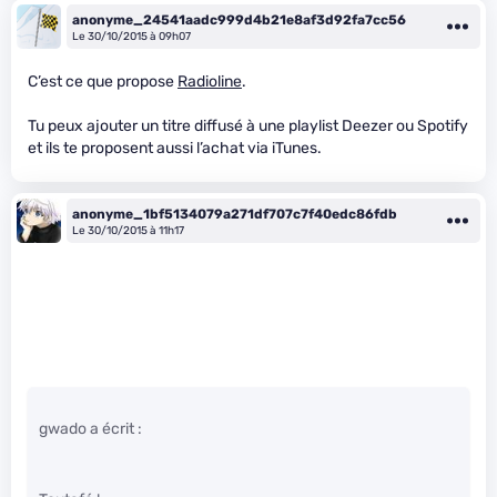
anonyme_24541aadc999d4b21e8af3d92fa7cc56
Le 30/10/2015 à 09h07
C’est ce que propose
Radioline
.
Tu peux ajouter un titre diffusé à une playlist Deezer ou Spotify
et ils te proposent aussi l’achat via iTunes.
anonyme_1bf5134079a271df707c7f40edc86fdb
Le 30/10/2015 à 11h17
gwado a écrit :