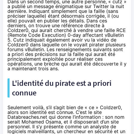
Dans un second temps, une autre personne, « cutz »
a publié un
message énigmatique sur Twitter
la nuit
dernière. Indiquant simplement que la faille (sans
préciser laquelle) étant désormais corrigée, il (ou
elle) pouvait en publier les détails. Dans ces
derniers, on trouve une référence directe à
Coldzer0, qui aurait cherché à vendre une faille RCE
(Remote Code Execution) 0-day affectant vBulletin
5. Cutz indiquait également avoir vu la vidéo de
Coldzer0 dans laquelle on le voyait pirater plusieurs
forums vBulletin. Les renseignements suivants sont
a priori des précisions sur la faille qui aurait été
principalement exploitée pour réaliser ces
opérations, une brèche qui aurait été découverte il y
a maintenant trois ans.
L'identité du pirate est a priori
connue
Seulement voilà, s’il s’agit bien de « ce » Coldzer0,
alors son identité est connue.
C’est le site
Databreaches.net
qui donne l’information : son nom
serait Mohamed Osama, et il
disposerait d’un site
personnel
. Il s’y présente comme un analyste de
logiciels malveillants, un chercheur en sécurité et un