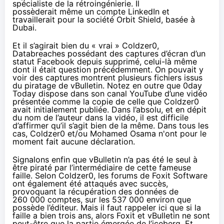
spécialiste de la rétroingénierie. Il
possèderait
même un compte LinkedIn
et
travaillerait pour la société Orbit Shield, basée à
Dubai.
Et il s’agirait bien du « vrai » Coldzer0,
Databreaches possédant des captures d’écran d’un
statut Facebook depuis supprimé, celui-là même
dont il était question précédemment. On pouvait y
voir des captures montrent plusieurs fichiers issus
du piratage de vBulletin. Notez en outre que 0day
Today dispose dans son canal YouTube d’
une vidéo
présentée comme la copie
de celle que Coldzer0
avait initialement publiée. Dans l’absolu, et en dépit
du nom de l’auteur dans la vidéo, il est difficile
d’affirmer qu’il s’agit bien de la même. Dans tous les
cas, Coldzer0 et/ou Mohamed Osama n'ont pour le
moment fait aucune déclaration.
Signalons enfin que vBulletin n’a pas été le seul à
être piraté par l’intermédiaire de cette fameuse
faille. Selon Coldzer0, les forums de Foxit Software
ont également été attaqués avec succès,
provoquant la récupération des données de
260 000 comptes, sur les 537 000 environ que
possède l’éditeur. Mais il faut rappeler ici que si la
faille a bien trois ans, alors Foxit et vBulletin ne sont
peut-être que la partie émergée de l’iceberg. Et