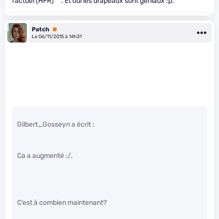
l’actuel (HFR) ^^. Et oui les drapeaux sont géniaux :p.
Patch
Premium
Le 06/11/2015 à 14h31
Gilbert_Gosseyn a écrit :
Ca a augmenté :/.
C’est à combien maintenant?