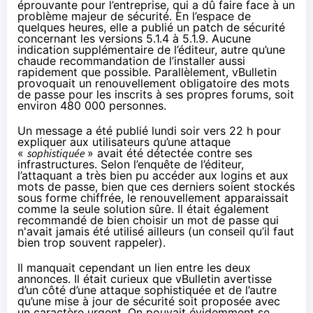
éprouvante pour l’entreprise, qui a dû faire face à un
problème majeur de sécurité. En l’espace de
quelques heures, elle a
publié un patch de sécurité
concernant les versions 5.1.4 à 5.1.9. Aucune
indication supplémentaire de l’éditeur, autre qu’une
chaude recommandation de l’installer aussi
rapidement que possible. Parallèlement, vBulletin
provoquait un renouvellement obligatoire des mots
de passe pour les inscrits à ses propres forums, soit
environ 480 000 personnes.
Un
message a été publié lundi soir vers 22 h
pour
expliquer aux utilisateurs qu’une attaque
«
sophistiquée
» avait été détectée contre ses
infrastructures. Selon l’enquête de l’éditeur,
l’attaquant a très bien pu accéder aux logins et aux
mots de passe, bien que ces derniers soient stockés
sous forme chiffrée, le renouvellement apparaissait
comme la seule solution sûre. Il était également
recommandé de bien choisir un mot de passe qui
n'avait jamais été utilisé ailleurs (un conseil qu’il faut
bien trop souvent rappeler).
Il manquait cependant un lien entre les deux
annonces. Il était curieux que vBulletin avertisse
d’un côté d’une attaque sophistiquée et de l’autre
qu’une mise à jour de sécurité soit proposée avec
un caractère urgent. On pouvait évidemment se