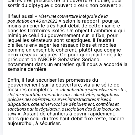
cartes très précises de la couverture mobile, pour
sortir du diptyque « couvert » ou « non couvert ».
Il faut aussi «
viser une couverture intégrale de la
population en
4G
en 2022
» selon le rapport, pour au
moins amener le très haut débit de cette manière
dans les territoires isolés. Un objectif ambitieux qui
mimique celui du gouvernement sur le fixe, pour
lequel les sénateurs sont sceptiques. Il faudrait
d'ailleurs envisager les réseaux fixes et mobiles
comme un ensemble cohérent, plutôt que comme
deux réseaux séparés. Ce pour quoi plaide déjà le
président de l'ARCEP, Sébastien Soriano,
notamment dans
un entretien qu'il nous a accordé
la
semaine dernière.
Enfin, il faut sécuriser les promesses du
gouvernement sur la couverture, via une série de
mesures complètes : «
identification exhaustive des sites,
clef de répartition des aides aux collectivités, obligations
précises des opérateurs sur les infrastructures mises à
disposition, calendrier local de déploiement, contrôles et
sanctions par le régulateur, association des élus locaux au
suivi
». Autant de chantiers à ouvrir rapidement,
alors que celui du très haut débit fixe reste, encore
aujourd'hui, à sécuriser.