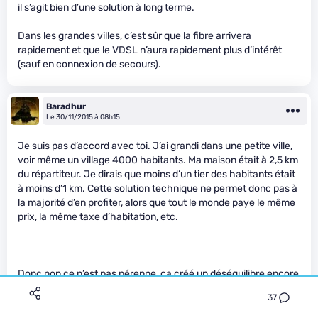
il s’agit bien d’une solution à long terme.
Dans les grandes villes, c’est sûr que la fibre arrivera
rapidement et que le VDSL n’aura rapidement plus d’intérêt
(sauf en connexion de secours).
Baradhur
Le 30/11/2015 à 08h15
Je suis pas d’accord avec toi. J’ai grandi dans une petite ville,
voir même un village 4000 habitants. Ma maison était à 2,5 km
du répartiteur. Je dirais que moins d’un tier des habitants était
à moins d’1 km. Cette solution technique ne permet donc pas à
la majorité d’en profiter, alors que tout le monde paye le même
prix, la même taxe d’habitation, etc.
Donc non ce n’est pas pérenne, ça créé un déséquilibre encore
plus fort qu’actuellement, source de conflits et de clivages,
37
notamment dans certains conseils municipaux auxquels j’ai pu
prendre part.&nbsp;