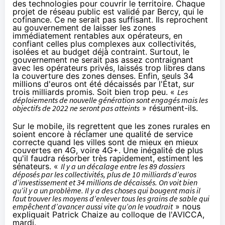
des technologies pour couvrir le territoire. Chaque
projet de réseau public est validé par Bercy, qui le
cofinance. Ce ne serait pas suffisant. Ils reprochent
au gouvernement de laisser les zones
immédiatement rentables aux opérateurs, en
confiant celles plus complexes aux collectivités,
isolées et au budget déjà contraint. Surtout, le
gouvernement ne serait pas assez contraignant
avec les opérateurs privés, laissés trop libres dans
la couverture des zones denses. Enfin, seuls 34
millions d'euros ont été décaissés par l'État, sur
trois milliards promis. Soit bien trop peu. «
Les
déploiements de nouvelle génération sont engagés mais les
objectifs de 2022 ne seront pas atteints
» résument-ils.
Sur le mobile, ils regrettent que les zones rurales en
soient encore à réclamer une qualité de service
correcte quand les villes sont de mieux en mieux
couvertes en
4G
, voire
4G
+. Une inégalité de plus
qu'il faudra résorber très rapidement, estiment les
sénateurs. «
Il y a un décalage entre les 89 dossiers
déposés par les collectivités, plus de 10 milliards d’euros
d’investissement et 34 millions de décaissés. On voit bien
qu’il y a un problème. Il y a des choses qui bougent mais il
faut trouver les moyens d’enlever tous les grains de sable qui
empêchent d’avancer aussi vite qu’on le voudrait
» nous
expliquait Patrick Chaize au colloque de l'AVICCA,
mardi.