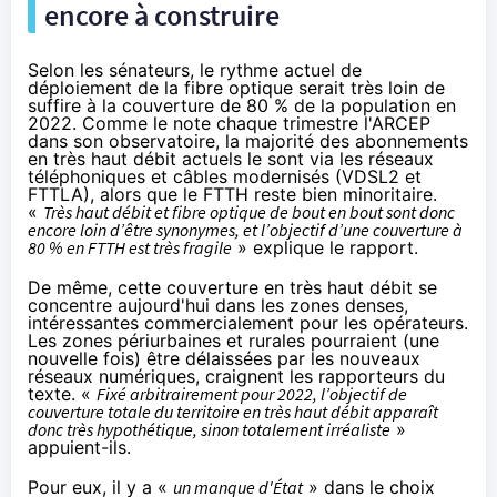
encore à construire
Selon les sénateurs, le rythme actuel de
déploiement de
la fibre
optique serait très loin de
suffire à la couverture de 80 % de la population en
2022. Comme le note chaque trimestre l'ARCEP
dans son observatoire
, la majorité des abonnements
en très haut débit actuels le sont via les réseaux
téléphoniques et câbles modernisés (
VDSL2
et
FTTLA), alors que le FTTH reste bien minoritaire.
«
Très haut débit et fibre optique de bout en bout sont donc
encore loin d’être synonymes, et l’objectif d’une couverture à
80 % en FTTH est très fragile
» explique le rapport.
De même, cette couverture en très haut débit se
concentre aujourd'hui dans les zones denses,
intéressantes commercialement pour les opérateurs.
Les zones périurbaines et rurales pourraient (une
nouvelle fois) être délaissées par les nouveaux
réseaux numériques, craignent les rapporteurs du
texte. «
Fixé arbitrairement pour 2022, l’objectif de
couverture totale du territoire en très haut débit apparaît
donc très hypothétique, sinon totalement irréaliste
»
appuient-ils.
Pour eux, il y a «
un manque d'État
» dans le choix