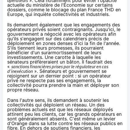
opérateurs
». Cela notamment pour éviter l'opacité
actuelle du ministère de l'Économie sur certains
dossiers, comme
le blocage du plan France THD en
Europe
, qui inquiète collectivités et industriels.
Ils demandent également que les engagements des
opérateurs privés soient contraignants. Jusqu'ici, le
gouvernement a négocié avec les opérateurs afin
qu'ils s'engagent sur des calendriers précis de
déploiement en zones denses d'ici la fin de l'année.
S'ils tiennent leurs promesses, ils pourraient
bénéficier d'un surarmortissement de leurs
investissements. Une carotte à laquelle les
sénateurs préfèreraient un bâton. Il faudrait des
«
sanctions financières prises par le régulateur en cas
d’inexécution
». Sénateurs et gouvernement se
rejoignent sur un dernier point : si un opérateur
privé ne respecte pas ses engagements, la
collectivité pourra prendre la main et déployer son
propre réseau.
Dans l'autre sens, ils demandent à soutenir les
collectivités qui déploient un réseau. Un des
problèmes actuels est que les réseaux déployés
attirent peu les clients, car les grands opérateurs en
sont généralement absents. C'est même un levier
d'
Orange
dans sa lutte
contre les réseaux publics en
fibre
. En dehors de soutiens financiers, les