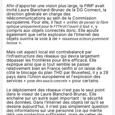
Afin d'apporter une vision plus large, la FIRIP avait
invité Laure Blanchard-Brunac de la
DG Connect
, la
direction générale en charge des
télécommunications au sein de la Commission
européenne. Pour elle, il faut «
arrêter de penser
la fibre
optique uniquement pour le FTTH et l'ouvrir à tout
», y
compris aux
objets connectés
donc. Elle ajoute
également que cette explosion de l'Internet des
objets ouvrira la voie à de «
nouveaux acteurs purement
locaux
».
Mais cet aspect local est contrebalancé par
l'infrastructure des réseaux qui devra largement
dépasser les frontières pour être efficace. Elle
explique ainsi que si tout semble se passer
relativement bien en France (enfin si on laisse de
côté
le blocage du plan THD par Bruxelles
), il y a 28
pays dans l'Union européenne et l'explosion des
services «
pose des soucis concrets
» pour certains.
Le déploiement des réseaux n'est pas le seul point
dans le viseur de Laure Blanchard-Brunac. Elle
enchaine sur un autre sujet important : la sécurité
des données. Dans l'Internet des objets tel qu'il se
dessine aujourd'hui, il n'est pas simplement question
des informations sur une personne (ce qui mérite
déjà une protection suffisante), mais de celles de