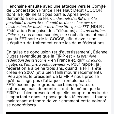
Il enchaine ensuite avec une attaque vers le
Comité
de Concertation France Très Haut Débit
(COCOF)
dont la FIRIP ne fait pas partie. Après
avoir
demandé
à ce que les «
industriels des RIP aient la
possibilité au sein de ce Comité de donner leur avis sur
l'instruction des dossiers au même titre que la FFT
[NDLR :
Fédération Française des Télécoms]
et les associations
d'élus
», sans aucun succès, elle souhaite maintenant
que la FFT sorte de la COCOF, afin d'avoir une
« équité » de traitement entre les deux fédérations.
En guise de conclusion (et d'avertissement), Étienne
Dugas revendique que la FIRIP est «
la première
fédération des télécoms
» en France et, qu’«
un jour ou
l'autre, on l'affichera publiquement
». Pour rappel, la
fédération a à peine trois ans, quand la FFT a été
créée en 2007 (et a bien
failli mourir récemment
).
Peu après, le président de la FIRIP nous précise
qu'il ne s'agit pas d'attaquer frontalement la
FFTélécoms qui regroupe certains opérateurs
nationaux, mais de montrer tout de même que la
FIRIP est bien présente et qu'elle compte prendre de
l'importante dans le paysage des télécoms. Il faudra
maintenant attendre de voir comment cette volonté
se concrétisera.