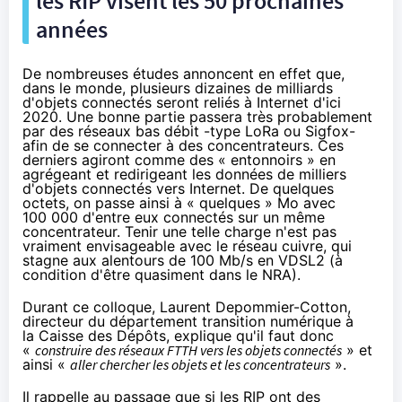
les RIP visent les 50 prochaines
années
De nombreuses études annoncent en effet que,
dans le monde, plusieurs dizaines de milliards
d'
objets connectés
seront reliés à Internet d'ici
2020. Une bonne partie passera très probablement
par des réseaux bas débit -
type LoRa ou Sigfox
-
afin de se connecter à des concentrateurs. Ces
derniers agiront comme des « entonnoirs » en
agrégeant et redirigeant les données de milliers
d'
objets connectés
vers Internet. De quelques
octets, on passe ainsi à « quelques » Mo avec
100 000 d'entre eux connectés sur un même
concentrateur. Tenir une telle charge n'est pas
vraiment envisageable avec le réseau cuivre, qui
stagne aux alentours de 100 Mb/s en
VDSL2
(à
condition d'être quasiment dans le NRA).
Durant ce colloque, Laurent Depommier-Cotton,
directeur du département transition numérique à
la Caisse des Dépôts, explique qu'il faut donc
«
construire des réseaux FTTH vers les
objets connectés
» et
ainsi «
aller chercher les objets et les concentrateurs
».
Il rappelle au passage que si les RIP ont des