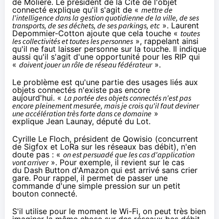
de Molière. Le président de la Cité de l'objet
connecté explique qu'il s'agit de «
mettre de
l'intelligence dans la gestion quotidienne de la ville, de ses
transports, de ses déchets, de ses parkings, etc
». Laurent
Depommier-Cotton ajoute que cela touche «
toutes
les collectivités et toutes les personnes
», rappelant ainsi
qu'il ne faut laisser personne sur la touche. Il indique
aussi qu'il s'agit d'une opportunité pour les RIP qui
«
doivent jouer un rôle de réseau fédérateur
».
Le problème est qu'une partie des usages liés aux
objets connectés
n'existe pas encore
aujourd'hui. «
La portée des
objets connectés
n'est pas
encore pleinement mesurée, mais je crois qu'il faut deviner
une accélération très forte dans ce domaine
»
explique Jean Launay, député du Lot.
Cyrille Le Floch, président de Qowisio (concurrent
de Sigfox et LoRa sur les réseaux bas débit), n'en
doute pas : «
on est persuadé que les cas d'application
vont arriver
». Pour exemple, il revient sur le cas
du
Dash Button d'Amazon
qui est arrivé sans crier
gare. Pour rappel, il permet de passer une
commande d'une simple pression sur un petit
bouton connecté.
S'il utilise pour le moment le Wi-Fi, on peut très bien
imaginer la même chose sur des réseaux bas débit