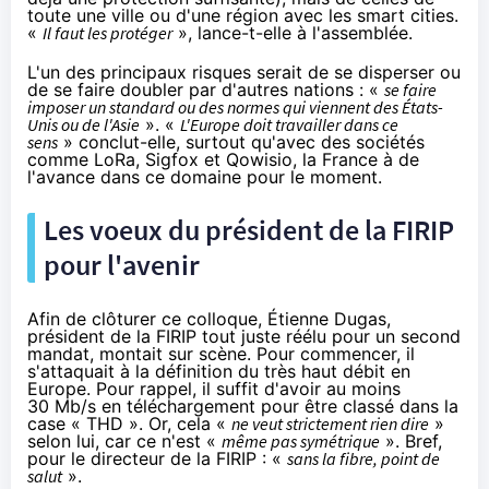
toute une ville ou d'une région avec les smart cities.
«
Il faut les protéger
», lance-t-elle à l'assemblée.
L'un des principaux risques serait de se disperser ou
de se faire doubler par d'autres nations : «
se faire
imposer un standard ou des normes qui viennent des États-
Unis ou de l'Asie
». «
L'Europe doit travailler dans ce
sens
» conclut-elle, surtout qu'avec des sociétés
comme LoRa, Sigfox et Qowisio, la France à de
l'avance dans ce domaine pour le moment.
Les voeux du président de la FIRIP
pour l'avenir
Afin de clôturer ce colloque, Étienne Dugas,
président de la FIRIP tout juste réélu pour un second
mandat, montait sur scène. Pour commencer, il
s'attaquait à la définition du très haut débit en
Europe. Pour rappel, il suffit d'avoir au moins
30 Mb/s en téléchargement pour être classé dans la
case « THD ». Or, cela «
ne veut strictement rien dire
»
selon lui, car ce n'est «
même pas symétrique
». Bref,
pour le directeur de la FIRIP : «
sans
la fibre
, point de
salut
».