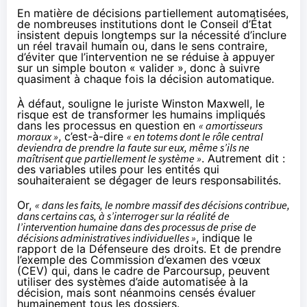
En matière de décisions partiellement automatisées,
de nombreuses institutions dont le Conseil d’État
insistent depuis longtemps sur la nécessité d’inclure
un réel travail humain ou, dans le sens contraire,
d’éviter que l’intervention ne se réduise à appuyer
sur un simple bouton « valider », donc à suivre
quasiment à chaque fois la décision automatique.
À défaut, souligne le juriste
Winston Maxwell
, le
risque est de transformer les humains impliqués
dans les processus en question en
« amortisseurs
moraux »
, c’est-à-dire
« en totems dont le rôle central
deviendra de prendre la faute sur eux, même s’ils ne
maîtrisent que partiellement le système »
. Autrement dit :
des variables utiles pour les entités qui
souhaiteraient se dégager de leurs responsabilités.
Or,
« dans les faits, le nombre massif des décisions contribue,
dans certains cas, à s’interroger sur la réalité de
l’intervention humaine dans des processus de prise de
décisions administratives individuelles »
, indique le
rapport de la Défenseure des droits. Et de prendre
l’exemple des Commission d’examen des vœux
(CEV) qui, dans le cadre de Parcoursup, peuvent
utiliser des systèmes d’aide automatisée à la
décision, mais sont néanmoins censés évaluer
humainement tous les dossiers.