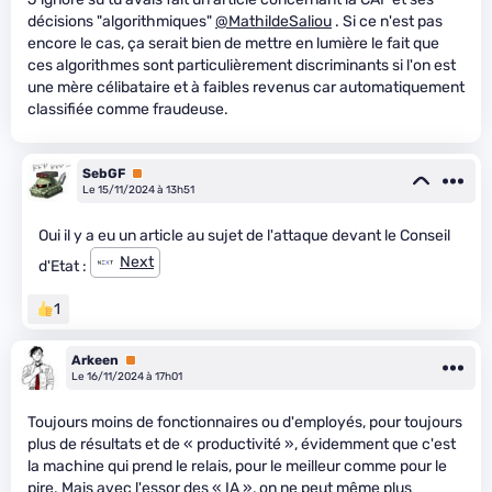
décisions "algorithmiques"
@MathildeSaliou
. Si ce n'est pas
encore le cas, ça serait bien de mettre en lumière le fait que
ces algorithmes sont particulièrement discriminants si l'on est
une mère célibataire et à faibles revenus car automatiquement
classifiée comme fraudeuse.
SebGF
Premium
Le 15/11/2024 à 13h51
Oui il y a eu un article au sujet de l'attaque devant le Conseil
Next
d'Etat :
1
Arkeen
Premium
Le 16/11/2024 à 17h01
Toujours moins de fonctionnaires ou d'employés, pour toujours
plus de résultats et de « productivité », évidemment que c'est
la machine qui prend le relais, pour le meilleur comme pour le
pire. Mais avec l'essor des « IA », on ne peut même plus