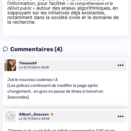
l’information, pour faciliter
« la compréhension et le
débat public »
autour des enjeux algorithmiques, en
s’appuyant sur les initiatives déjà existantes,
notamment dans la société civile et le domaine de
la recherche.
Commentaires (4)
Timanu69
Le 15/11/2024 à 10h18
Joli le nouveau cadenas <3
(Les polices continuent de modifier la page après
chargement.. en gros on passe de times à helvet en
2secondes)
Gilbert_Gosseyn
Premium
Le 15/11/2024 à 10h48
J'ignore su tu avais fait un article concernant la CAF et ses