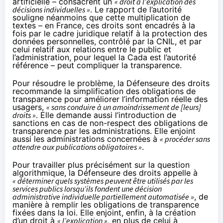
artificielle – consacrent un
« droit à l’explication des
décisions individuelles »
. Le rapport de l’autorité
souligne néanmoins que cette multiplication de
textes – en France, ces droits sont encadrés à la
fois par le cadre juridique relatif à la protection des
données personnelles, contrôlé par la CNIL, et par
celui relatif aux relations entre le public et
l’administration, pour lequel la Cada est l’autorité
référence – peut compliquer la transparence.
Pour résoudre le problème, la Défenseure des droits
recommande la simplification des obligations de
transparence pour améliorer l’information réelle des
usagers,
« sans conduire à un amoindrissement de [leurs]
droits »
. Elle demande aussi l’introduction de
sanctions en cas de non-respect des obligations de
transparence par les administrations. Elle enjoint
aussi les administrations concernées à
« procéder sans
attendre aux publications obligatoires »
.
Pour travailler plus précisément sur la question
algorithmique, la Défenseure des droits appelle à
« déterminer quels systèmes peuvent être utilisés par les
services publics lorsqu’ils fondent une décision
administrative individuelle partiellement automatisée »
, de
manière à remplir les obligations de transparence
fixées dans la loi. Elle enjoint, enfin, à la création
d’un droit à
« l’explication »
, en plus de celui à