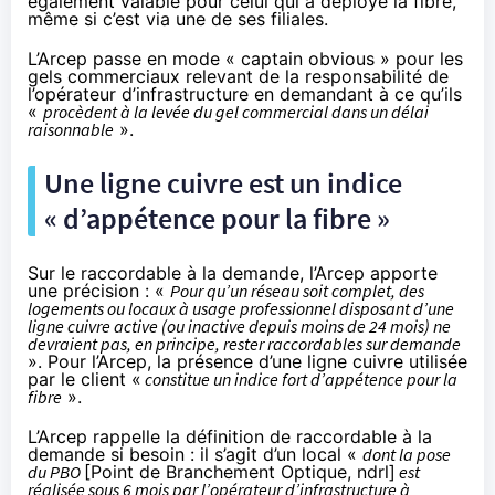
également valable pour celui qui a déployé la fibre,
même si c’est via une de ses filiales.
L’Arcep passe en mode « captain obvious » pour les
gels commerciaux relevant de la responsabilité de
l’opérateur d’infrastructure en demandant à ce qu’ils
«
procèdent à la levée du gel commercial dans un délai
raisonnable
».
Une ligne cuivre est un indice
« d’appétence pour la fibre »
Sur le raccordable à la demande, l’Arcep apporte
une précision : «
Pour qu’un réseau soit complet, des
logements ou locaux à usage professionnel disposant d’une
ligne cuivre active (ou inactive depuis moins de 24 mois) ne
devraient pas, en principe, rester raccordables sur demande
». Pour l’Arcep, la présence d’une ligne cuivre utilisée
par le client «
constitue un indice fort d’appétence pour la
fibre
».
L’Arcep rappelle la définition de raccordable à la
demande si besoin : il s’agit d’un local «
dont la pose
du PBO
[Point de Branchement Optique, ndrl]
est
réalisée sous 6 mois par l’opérateur d’infrastructure à