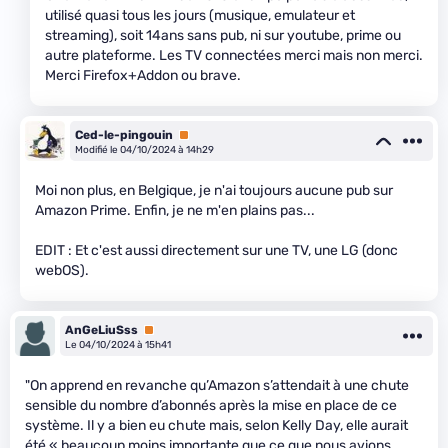
utilisé quasi tous les jours (musique, emulateur et
streaming), soit 14ans sans pub, ni sur youtube, prime ou
autre plateforme. Les TV connectées merci mais non merci.
Merci Firefox+Addon ou brave.
Ced-le-pingouin
Premium
Modifié le 04/10/2024 à 14h29
Moi non plus, en Belgique, je n'ai toujours aucune pub sur
Amazon Prime. Enfin, je ne m'en plains pas...
EDIT : Et c'est aussi directement sur une TV, une LG (donc
webOS).
AnGeLiuSss
Premium
Le 04/10/2024 à 15h41
"On apprend en revanche qu’Amazon s’attendait à une chute
sensible du nombre d’abonnés après la mise en place de ce
système. Il y a bien eu chute mais, selon Kelly Day, elle aurait
été « beaucoup moins importante que ce que nous avions