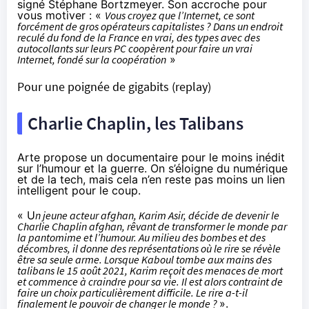
signé Stéphane Bortzmeyer
. Son accroche pour
vous motiver : «
Vous croyez que l’Internet, ce sont
forcément de gros opérateurs capitalistes ? Dans un endroit
reculé du fond de la France en vrai, des types avec des
autocollants sur leurs PC coopèrent pour faire un vrai
Internet, fondé sur la coopération
»
Pour une poignée de gigabits
(replay)
Charlie Chaplin, les Talibans
Arte propose un documentaire pour le moins inédit
sur l’humour et la guerre. On s’éloigne du numérique
et de la tech, mais cela n’en reste pas moins un lien
intelligent pour le coup.
« U
n jeune acteur afghan, Karim Asir, décide de devenir le
Charlie Chaplin afghan, rêvant de transformer le monde par
la pantomime et l’humour. Au milieu des bombes et des
décombres, il donne des représentations où le rire se révèle
être sa seule arme. Lorsque Kaboul tombe aux mains des
talibans le 15 août 2021, Karim reçoit des menaces de mort
et commence à craindre pour sa vie. Il est alors contraint de
faire un choix particulièrement difficile. Le rire a-t-il
finalement le pouvoir de changer le monde ?
».