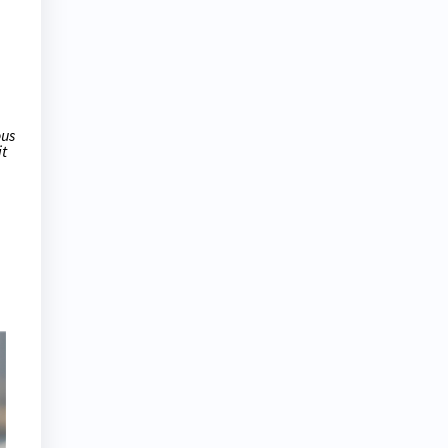
ous
it