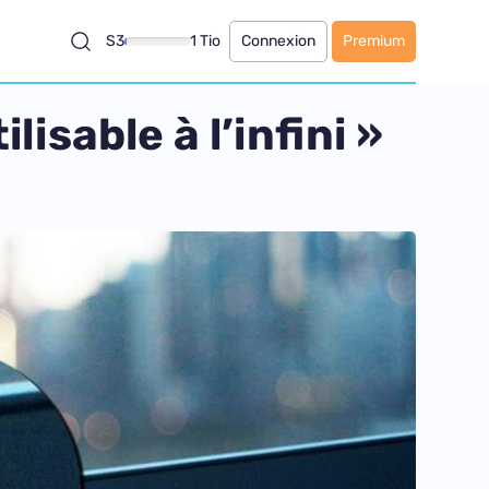
S3
1 Tio
Connexion
Premium
isable à l’infini »