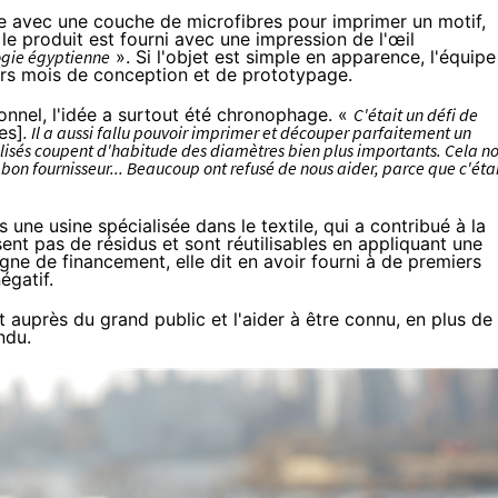
one avec une couche de microfibres pour imprimer un motif,
e produit est fourni avec une impression de l'œil
ogie égyptienne
». Si l'objet est simple en apparence, l'équipe
urs mois de conception et de prototypage.
onnel, l'idée a surtout été chronophage. «
C'était un défi de
es]
. Il a aussi fallu pouvoir imprimer et découper parfaitement un
utilisés coupent d'habitude des diamètres bien plus importants. Cela n
bon fournisseur... Beaucoup ont refusé de nous aider, parce que c'éta
s une usine spécialisée dans le textile, qui a contribué à la
sent pas de résidus et sont réutilisables en appliquant une
ne de financement, elle dit en avoir fourni à de premiers
égatif.
et auprès du grand public et l'aider à être connu, en plus de
ndu.