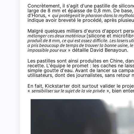
Concrètement, il s'agit d'une pastille de silic
large de 8 mm et épaisse de 0,8 mm. De base, l
d'Horus, «
qui protégeait le pharaon dans la mythol
indique avoir breveté le procédé, après plusie
Malgré quelques milliers d'euros d'apport pers
mélanger ces deux matériaux
[silicone et microfibr
produit de 8 mm, ce qui est assez difficile. Les lasers 
a pris beaucoup de temps de trouver la bonne usine, le 
impossible pour eux
» détaille David Benayoun.
Les pastilles sont ainsi produites en Chine, dan
recette. L'équipe le promet : les caches ne lais
simple goutte d'eau. Avant de lancer sa campag
utilisateurs, dont des journalistes, sans retour n
En fait, Kickstarter doit surtout valider le proj
«
sensibiliser sur le sujet de la vie privée
», bien ente