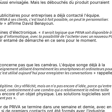
aussi envisagée. Mais les débouchés du produit pourraient
blicitaires pour entreprises a déjà contacté l'équipe.
A à ses clients, c'est tout à fait possible, on peut le personnaliser.
le
» affirme David Benayoun.
aines d'électronique. «
Il serait logique que PRIVA soit disponible à
up d'informatique, avec la possibilité de l'acheter avec un nouveau P
voir entamé de démarche en ce sens pour le moment.
 concerne pas que les caméras. L'équipe songe déjà à la
nseignement utilisent énormément les
smartphones
et ordinateurs pou
c'est utilisé aujourd'hui pour enregistrer les conversations
» rappell
égitime. On y réfléchit, mais on n'a pas encore d'idée, parce qu'entre
 tout, contrairement à une caméra qui a relativement la même taille
ra encore d'un objet physique. Les solutions logicielles sont
nent pas
».
er de PRIVA se termine dans une semaine et demie, avec en
r si de premiers contacts ont été formés avec l'industrie,