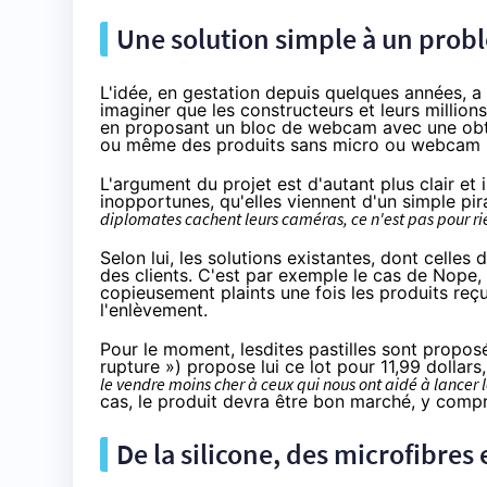
Une solution simple à un prob
L'idée, en gestation depuis quelques années, a
imaginer que les constructeurs et leurs million
en proposant un bloc de webcam avec une obtur
ou même des produits sans micro ou webcam int
L'argument du projet est d'autant plus clair e
inopportunes, qu'elles viennent d'un simple pir
diplomates cachent leurs caméras, ce n'est pas pour ri
Selon lui, les solutions existantes, dont celle
des clients. C'est par exemple le cas de Nope,
copieusement plaints
une fois les produits re
l'enlèvement.
Pour le moment, lesdites pastilles sont propos
rupture ») propose lui ce lot pour 11,99 dollar
le vendre moins cher à ceux qui nous ont aidé à lancer l
cas, le produit devra être bon marché, y compri
De la silicone, des microfibres 