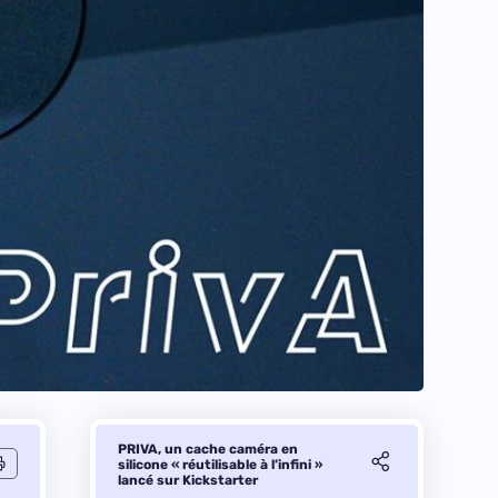
PRIVA, un cache caméra en
silicone « réutilisable à l’infini »
lancé sur Kickstarter