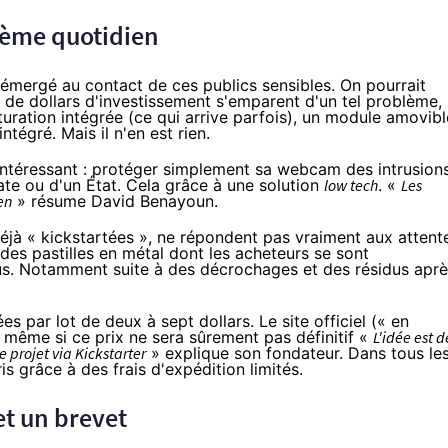
lème quotidien
 émergé au contact de ces publics sensibles. On pourrait
s de dollars d'investissement s'emparent d'un tel problème,
ation intégrée (ce qui arrive parfois), un module amovibl
égré. Mais il n'en est rien.
t intéressant : protéger simplement sa webcam des intrusion
ate ou d'un État. Cela grâce à une solution
low tech
. «
Les
en
» résume David Benayoun.
s déjà « kickstartées », ne répondent pas vraiment aux attent
 des pastilles en métal dont les acheteurs
se sont
çus. Notamment suite à des décrochages et des résidus apr
ées par lot de deux à sept dollars.
Le site officiel
(« en
s, même si ce prix ne sera sûrement pas définitif «
L'idée est d
e projet via Kickstarter
» explique son fondateur. Dans tous le
s grâce à des frais d'expédition limités.
et un brevet