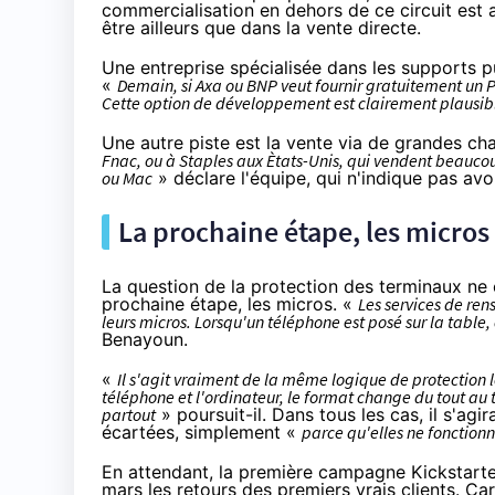
commercialisation en dehors de ce circuit est 
être ailleurs que dans la vente directe.
Une entreprise spécialisée dans les supports pu
«
Demain, si Axa ou BNP veut fournir gratuitement un PRIV
Cette option de développement est clairement plausib
Une autre piste est la vente via de grandes ch
Fnac
, ou à Staples aux Ètats-Unis, qui vendent beauco
ou Mac
» déclare l'équipe, qui n'indique pas a
La prochaine étape, les micros
La question de la protection des terminaux ne
prochaine étape, les micros. «
Les services de re
leurs micros. Lorsqu'un téléphone est posé sur la table, 
Benayoun.
«
Il s'agit vraiment de la même logique de protection l
téléphone et l'ordinateur, le format change du tout au
partout
» poursuit-il. Dans tous les cas, il s'agi
écartées, simplement «
parce qu'elles ne fonction
En attendant, la première campagne Kickstart
mars les retours des premiers vrais clients. Ca