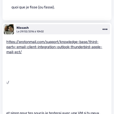
quoi que je fisse (ou fasse).
Nissash
Le 29/02/2016 à 10h02
https://protonmail.com/support/knowledge-base/third-
party-email-client-integration-outlook-thunderbird-apple-
mail-ect/
:/
et sinon pour tes soucis je testerai avec une VM si tu peux.