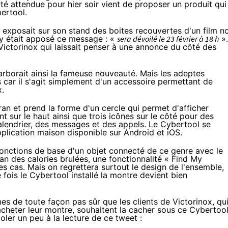
é attendue pour hier soir vient de proposer un produit qui
ertool.
r exposait sur son stand des boites recouvertes d'un film no
Il y était apposé ce message : «
sera dévoilé le 23 février à 18 h
».
 Victorinox qui laissait penser à une annonce du côté des
t arborait ainsi la fameuse nouveauté. Mais les adeptes
s car il s'agit simplement d'un accessoire permettant de
x.
dran et prend la forme d'un cercle qui permet d'afficher
t sur le haut ainsi que trois icônes sur le côté pour des
alendrier, des messages et des appels. Le Cybertool se
plication maison disponible sur Android et iOS.
onctions de base d'un objet connecté de ce genre avec le
an des calories brulées, une fonctionnalité « Find My
es cas. Mais on regrettera surtout le design de l'ensemble,
 fois le Cybertool installé la montre devient bien
es de toute façon pas sûr que les clients de Victorinox, qu
acheter leur montre, souhaitent la cacher sous ce Cybertoo
ler un peu à la lecture de ce tweet :