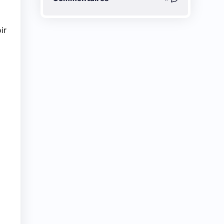
ir
i
l