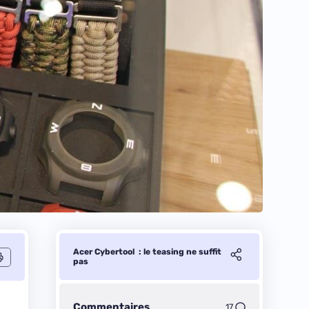
Acer Cybertool : le teasing ne suffit
pas
Commentaires
17