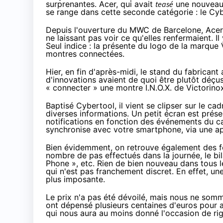
surprenantes. Acer, qui avait
teasé
une nouveaut
se range dans cette seconde catégorie : le Cyb
Depuis l'ouverture du
MWC de Barcelone
, Ace
ne laissant pas voir ce qu'elles renfermaient. 
Seul indice : la présente du logo de la marque
montres connectées.
Hier, en fin d'après-midi, le stand du fabrican
d'innovations avaient de quoi être plutôt déçu
« connecter » une montre I.N.O.X. de Victorino
Baptisé Cybertool, il vient se clipser sur le ca
diverses informations. Un petit écran est présen
notifications en fonction des événements du c
synchronise avec votre smartphone, via une ap
Bien évidemment, on retrouve également des f
nombre de pas effectués dans la journée, le bil
Phone », etc. Rien de bien nouveau dans tous l
qui n'est pas franchement discret. En effet, une
plus imposante.
Le prix n'a pas été dévoilé, mais nous ne somm
ont dépensé plusieurs centaines d'euros pour 
qui nous aura au moins donné l'occasion de rigo