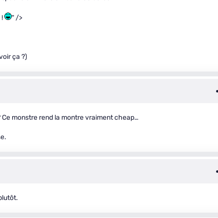
 !
" />
voir ça ?)
 ? Ce monstre rend la montre vraiment cheap…
se.
plutôt.