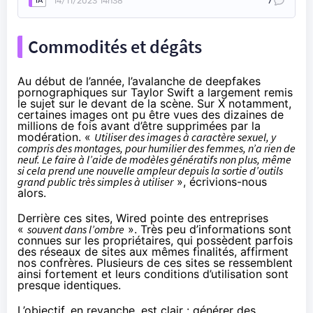
14/11/2023 14h38
7
IA
Commodités et dégâts
Au début de l’année, l’avalanche de
deepfakes
pornographiques sur Taylor Swift
a largement remis
le sujet sur le devant de la scène. Sur X notamment,
certaines images ont pu être vues des dizaines de
millions de fois avant d’être supprimées par la
modération. «
Utiliser des images à caractère sexuel, y
compris des montages, pour humilier des femmes, n’a rien de
neuf. Le faire à l’aide de modèles génératifs non plus, même
si cela prend une nouvelle ampleur depuis la sortie d’outils
grand public très simples à utiliser
», écrivions-nous
alors.
Derrière ces sites, Wired pointe des entreprises
«
souvent dans l’ombre
». Très peu d’informations sont
connues sur les propriétaires, qui possèdent parfois
des réseaux de sites aux mêmes finalités, affirment
nos confrères. Plusieurs de ces sites se ressemblent
ainsi fortement et leurs conditions d’utilisation sont
presque identiques.
L’objectif, en revanche, est clair : générer des