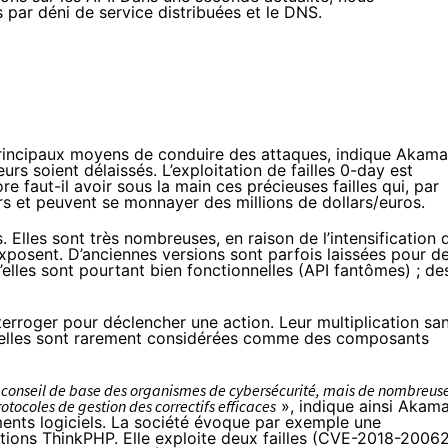
s par déni de service distribuées et le DNS.
principaux moyens de conduire des attaques, indique Akama
rs soient délaissés. L’exploitation de failles 0-day est
e faut-il avoir sous la main ces précieuses failles qui, par
rs et peuvent se monnayer des millions de dollars/euros.
. Elles sont très nombreuses, en raison de l’intensification 
 exposent. D’anciennes versions sont parfois laissées pour d
’elles sont pourtant bien fonctionnelles (API fantômes) ; de
terroger pour déclencher une action. Leur multiplication sa
ar elles sont rarement considérées comme des composants
 un conseil de base des organismes de cybersécurité, mais de nombreus
tocoles de gestion des correctifs efficaces
», indique ainsi Akama
éments logiciels. La société évoque par exemple une
tions ThinkPHP. Elle exploite deux failles (CVE-2018-2006