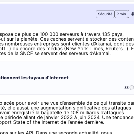
Sécurité
9 min
dispose de plus de 100 000 serveurs à travers 135 pays,
ut sur la planète. Ces caches servent à stocker des conte
ès nombreuses entreprises sont clientes d’Akamai, dont des
soft…) ou encore des médias (New York Times, Reuters…). 
ites de la SNCF se servent des serveurs d’Akamai.
ionnent les tuyaux d’Internet
33
n placée pour avoir une vue d’ensemble de ce qui transite pa
té
, elle aussi, une augmentation significative des attaques
avoir enregistré la bagatelle de 108 milliards d’attaques
e période allant de janvier 2023 à juin 2024. Une tendance
pport State of the Internet de l’année dernière
.
ons sur les API. Dans une seconde actualité, nous