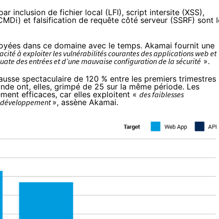
r inclusion de fichier local (LFI), script intersite (XSS),
MDi) et falsification de requête côté serveur (SSRF) sont l
loyées dans ce domaine avec le temps. Akamai fournit une
cacité à exploiter les vulnérabilités courantes des applications web et
uate des entrées et d’une mauvaise configuration de la sécurité
».
hausse spectaculaire de 120 % entre les premiers trimestres
de ont, elles, grimpé de 25 sur la même période. Les
ement efficaces, car elles exploitent «
des faiblesses
de développement
», assène Akamai.