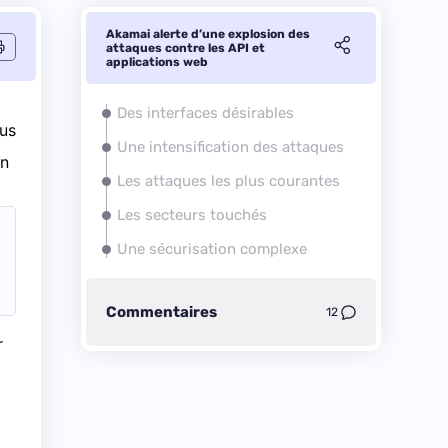
Akamai alerte d’une explosion des
attaques contre les API et
applications web
Des interfaces désirables
nus
Une intensification des attaques
En
Les attaques les plus courantes
Les secteurs touchés
Une sécurisation complexe
Commentaires
12
r