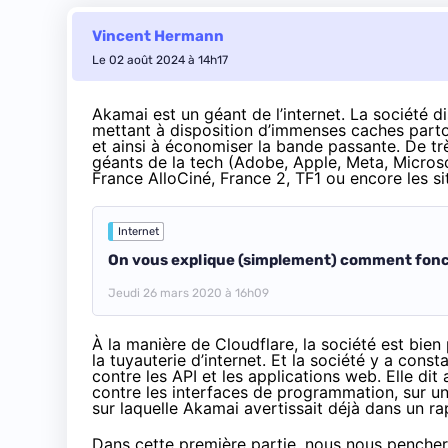
Vincent Hermann
Le 02 août 2024 à 14h17
Akamai est un géant de l’internet. La société 
mettant à disposition d’immenses caches parto
et ainsi à économiser la bande passante. De tr
géants de la tech (Adobe, Apple, Meta, Micro
France AlloCiné, France 2, TF1 ou encore les s
Internet
On vous explique (simplement) comment fonct
Jeudi 26 mars 2020 à 16h09
À la manière de Cloudflare
, la société est bie
la tuyauterie d’internet. Et la société y
a consta
contre les
API
et les applications web. Elle dit 
contre les interfaces de programmation, sur un
sur laquelle Akamai avertissait déjà dans un
ra
Dans cette première partie, nous nous pencher