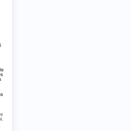
i
de
es
s
ns
es
i.
2