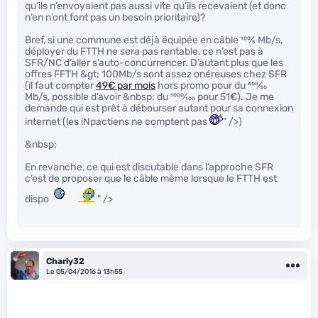
qu’ils n’envoyaient pas aussi vite qu’ils recevaient (et donc
n’en n’ont font pas un besoin prioritaire)?
Bref, si une commune est déjà équipée en câble
100
⁄
5
Mb/s,
déployer du FTTH ne sera pas rentable, ce n’est pas à
SFR/NC d’aller s’auto-concurrencer. D’autant plus que les
offres FFTH &gt; 100Mb/s sont assez onéreuses chez SFR
(il faut compter
49€ par mois
hors promo pour du
400
⁄
50
Mb/s, possible d’avoir &nbsp; du
1000
⁄
100
pour 51€). Je me
demande qui est prêt à débourser autant pour sa connexion
internet (les iNpactiens ne comptent pas
" />)
&nbsp;
En revanche, ce qui est discutable dans l’approche SFR
c’est de proposer que le câble même lorsque le FTTH est
dispo
" />
Charly32
Le 05/04/2016 à 13h55