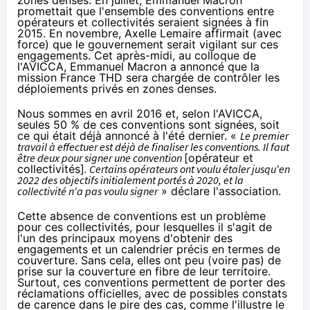
zones denses.
En juillet
, Emmanuel Macron
promettait que l'ensemble des conventions entre
opérateurs et collectivités seraient signées à fin
2015.
En novembre
, Axelle Lemaire affirmait (avec
force) que le gouvernement serait vigilant sur ces
engagements. Cet après-midi, au colloque de
l'AVICCA, Emmanuel Macron a annoncé que la
mission France THD sera chargée de contrôler les
déploiements privés en zones denses.
Nous sommes en avril 2016 et, selon l'AVICCA,
seules 50 % de ces conventions sont signées, soit
ce qui était déjà annoncé à l'été dernier. «
Le premier
travail à effectuer est déjà de finaliser les conventions. Il faut
être deux pour signer une convention
[opérateur et
collectivités]
. Certains opérateurs ont voulu étaler jusqu'en
2022 des objectifs initialement portés à 2020, et la
collectivité n'a pas voulu signer
» déclare l'association.
Cette absence de conventions est un problème
pour ces collectivités, pour lesquelles il s'agit de
l'un des principaux moyens d'obtenir des
engagements et un calendrier précis en termes de
couverture. Sans cela, elles ont peu (voire pas) de
prise sur la couverture en fibre de leur territoire.
Surtout, ces conventions permettent de porter des
réclamations officielles, avec de possibles constats
de carence dans le pire des cas, comme l'illustre le