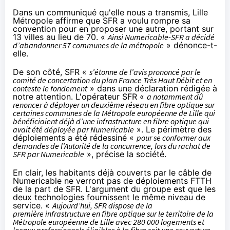
Dans un communiqué qu'elle nous a transmis, Lille
Métropole affirme que
SFR
a voulu rompre sa
convention pour en proposer une autre, portant sur
13 villes au lieu de 70. «
Ainsi Numericable-
SFR
a décidé
d’abandonner 57 communes de la métropole
» dénonce-t-
elle.
De son côté,
SFR
«
s’étonne de l’avis prononcé par le
comité de concertation du plan France Très Haut Débit et en
conteste le fondement
» dans une déclaration rédigée à
notre attention. L'opérateur
SFR
«
a notamment dû
renoncer à déployer un deuxième réseau en fibre optique sur
certaines communes de la Métropole européenne de Lille qui
bénéficiaient déjà d’une infrastructure en fibre optique qui
avait été déployée par Numericable
». Le périmètre des
déploiements a été rédessiné «
pour se conformer aux
demandes de l’Autorité de la concurrence, lors du rachat de
SFR
par Numericable
», précise la société.
En clair, les habitants déjà couverts par le câble de
Numericable ne verront pas de déploiements FTTH
de la part de
SFR
. L'argument du groupe est que les
deux technologies fournissent le même niveau de
service. «
Aujourd’hui,
SFR
dispose de la
première
infrastructure en fibre optique sur le territoire de la
Métropole européenne de Lille avec 280 000 logements et