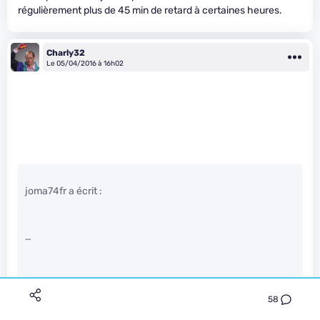
régulièrement plus de 45 min de retard à certaines heures.
Charly32
Le 05/04/2016 à 16h02
joma74fr a écrit :
…
58
&nbsp;Merci pour ces précisions, je me suis fourvoyé sur
ces points . Mea flotte (Ou Mea Culpa, ça revient au même)