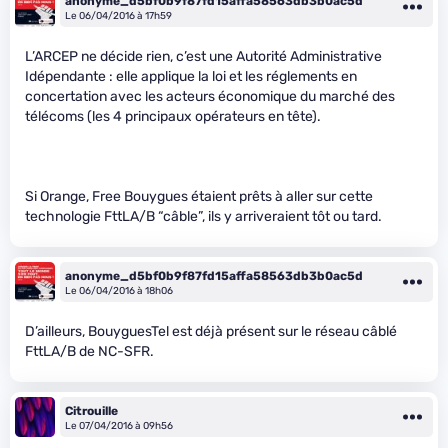
anonyme_d5bf0b9f87fd15affa58563db3b0ac5d
Le 06/04/2016 à 17h59
L’ARCEP ne décide rien, c’est une Autorité Administrative
Idépendante : elle applique la loi et les réglements en
concertation avec les acteurs économique du marché des
télécoms (les 4 principaux opérateurs en tête).
Si Orange, Free Bouygues étaient prêts à aller sur cette
technologie FttLA/B “câble”, ils y arriveraient tôt ou tard.
anonyme_d5bf0b9f87fd15affa58563db3b0ac5d
Le 06/04/2016 à 18h06
D’ailleurs, BouyguesTel est déjà présent sur le réseau câblé
FttLA/B de NC-SFR.
Citrouille
Le 07/04/2016 à 09h56