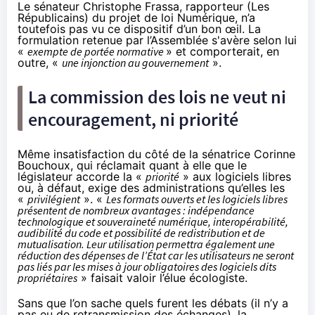
Le sénateur Christophe Frassa, rapporteur (Les
Républicains) du projet de loi Numérique, n’a
toutefois pas vu ce dispositif d’un bon œil. La
formulation retenue par l’Assemblée s'avère selon lui
«
exempte de portée normative
» et comporterait, en
outre, «
une injonction au gouvernement
».
La commission des lois ne veut ni
encouragement, ni priorité
Même insatisfaction du côté de la sénatrice Corinne
Bouchoux, qui réclamait quant à elle que le
législateur accorde la
«
priorité
» aux logiciels libres
ou, à défaut, exige des administrations qu’elles les
«
privilégient
»
. «
Les formats ouverts et les logiciels libres
présentent de nombreux avantages : indépendance
technologique et souveraineté numérique, interopérabilité,
audibilité du code et possibilité de redistribution et de
mutualisation. Leur utilisation permettra également une
réduction des dépenses de l’État car les utilisateurs ne seront
pas liés par les mises à jour obligatoires des logiciels dits
propriétaires
» faisait valoir l’élue écologiste.
Sans que l’on sache quels furent les débats (il n’y a
pas eu de retransmission des échanges), la