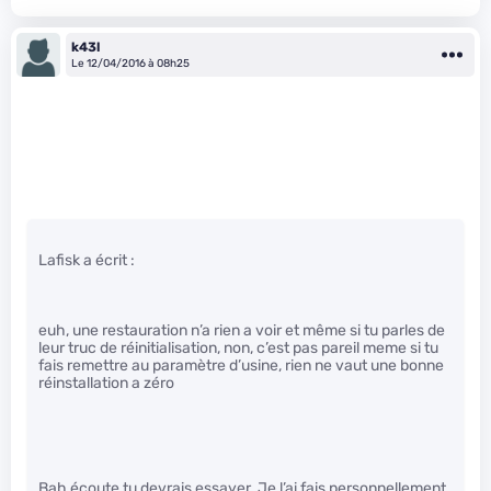
k43l
Le 12/04/2016 à 08h25
Lafisk a écrit :
euh, une restauration n’a rien a voir et même si tu parles de
leur truc de réinitialisation, non, c’est pas pareil meme si tu
fais remettre au paramètre d’usine, rien ne vaut une bonne
réinstallation a zéro
Bah écoute tu devrais essayer. Je l’ai fais personnellement