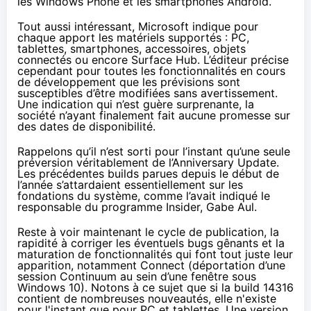
les Windows Phone et les
smartphones
Android.
Tout aussi intéressant, Microsoft indique pour
chaque apport les matériels supportés : PC,
tablettes
,
smartphones
, accessoires,
objets
connectés
ou encore Surface Hub. L’éditeur précise
cependant pour toutes les fonctionnalités en cours
de développement que les prévisions sont
susceptibles d’être modifiées sans avertissement.
Une indication qui n’est guère surprenante, la
société n’ayant finalement fait aucune promesse sur
des dates de disponibilité.
Rappelons qu’il n’est sorti pour l’instant qu’une seule
préversion véritablement de l’Anniversary Update.
Les précédentes builds parues depuis le début de
l’année s’attardaient essentiellement sur les
fondations du système, comme l’avait indiqué le
responsable du programme Insider, Gabe Aul.
Reste à voir maintenant le cycle de publication, la
rapidité à corriger les éventuels bugs gênants et la
maturation de fonctionnalités qui font tout juste leur
apparition, notamment Connect (déportation d’une
session Continuum au sein d’une fenêtre sous
Windows 10
). Notons à ce sujet que si la build 14316
contient de nombreuses nouveautés, elle n'existe
pour l'instant que pour PC et
tablettes
. Une version