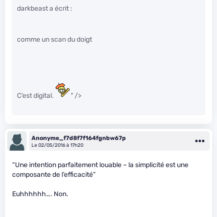
darkbeast a écrit :
comme un scan du doigt
C’est digital.
" />
Anonyme_f7d8f7f164fgnbw67p
Le 02/05/2016 à 17h20
“Une intention parfaitement louable – la simplicité est une
composante de l’efficacité”
Euhhhhhh…. Non.