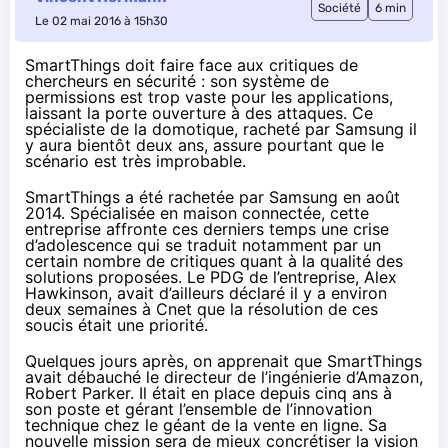
Société
6 min
Le 02 mai 2016 à 15h30
SmartThings doit faire face aux critiques de
chercheurs en sécurité : son système de
permissions est trop vaste pour les applications,
laissant la porte ouverture à des attaques. Ce
spécialiste de la domotique, racheté par Samsung il
y aura bientôt deux ans, assure pourtant que le
scénario est très improbable.
SmartThings a été
rachetée par Samsung en août
2014
. Spécialisée en maison connectée, cette
entreprise affronte ces derniers temps une crise
d’adolescence qui se traduit notamment par un
certain nombre de critiques
quant à la qualité des
solutions proposées. Le PDG de l’entreprise, Alex
Hawkinson, avait d’ailleurs déclaré il y a environ
deux semaines à Cnet que la
résolution de ces
soucis était une priorité
.
Quelques jours après, on apprenait que SmartThings
avait débauché le directeur de l’ingénierie d’
Amazon
,
Robert Parker. Il était en place depuis cinq ans à
son poste et gérant l’ensemble de l’innovation
technique chez le géant de la vente en ligne. Sa
nouvelle mission sera de mieux concrétiser la vision