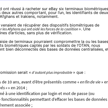
ont réussi à racheter sur eBay six terminaux biométrique
es deux autres comportant, pour l’un, les identifiants de deu
 Afghans et Irakiens, notamment.
 venaient de récupérer des dispositifs biométriques de
r les Afghans qui ont aidé les forces de la coalition
». Une
ines d’articles
, sans plus de vérification.
isie de terminaux pourraient compromettre la ou les base
nts biométriques captés par les soldats de l’OTAN, nous
nt bien déconnectés des bases de données centralisées, e
omission serait «
d’autant plus improbable
» que :
us de 10 ans, avant d’être présentés comme «
en fin de vie
» e
vés »
» en 2014 ;
né à une identification par login et mot de passe (ou
 de fonctionnalités permettant d’effacer les bases de données
iffrement associée ;