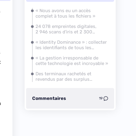
s
« Nous avons eu un accès
x
complet à tous les fichiers »
24 078 empreintes digitales,
2 946 scans d'iris et 2 300
visages
« Identity Dominance » : collecter
les identifiants de tous les
s
Afghans
« La gestion irresponsable de
t
cette technologie est incroyable »
Des terminaux rachetés et
revendus par des surplus
militaires
Commentaires
19
n