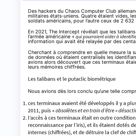
Des hackers du Chaos Computer Club allemand 
militaires états-uniens. Quatre étaient vides, l
soldats américains, pour l’autre ceux de 2 632
En 2021, The Intercept
révélait
que les talibans
l’armée américaine «
qui pourraient aider à identifie
information qui avait été relayée par des
centa
Cherchant à comprendre en quelle mesure la sa
de données où étaient centralisés les identifia
avions alors
découvert
que ces terminaux étaie
leurs mémoires chiffrées.
Les talibans et le putaclic biométrique
Nous avions dès lors conclu qu’une telle compr
ces terminaux avaient été développés il y a pl
2011, puis «
obsolètes et en train d’être « désacti
l’accès à ces terminaux était en outre condition
reconnaissance par l’iris), et ils étaient dotés
internes (chiffrées), et de détruire la clef de ch