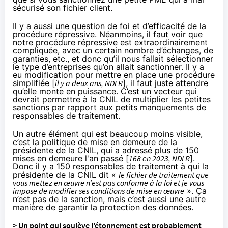
sécurisé son fichier client.
Il y a aussi une question de foi et d’efficacité de la
procédure répressive. Néanmoins, il faut voir que
notre procédure répressive est extraordinairement
compliquée, avec un certain nombre d’échanges, de
garanties, etc., et donc qu’il nous fallait sélectionner
le type d’entreprises qu’on allait sanctionner. Il y a
eu modification pour mettre en place une procédure
simplifiée [
il y a deux ans
, NDLR
], il faut juste attendre
qu’elle monte en
puissance
. C’est un vecteur qui
devrait permettre à la CNIL de multiplier les petites
sanctions par rapport aux petits manquements de
responsables de traitement.
Un autre élément qui est beaucoup moins visible,
c’est la politique de mise en demeure de la
présidente de la CNIL, qui a adressé plus de 150
mises en demeure l'an passé [
168
en 2023, NDLR
].
Donc il y a 150 responsables de traitement à qui la
présidente de la CNIL dit «
le fichier de traitement que
vous mettez en œuvre n’est pas conforme à la loi et je vous
impose de modifier ses conditions de mise en œuvre
». Ça
n’est pas de la sanction, mais c’est aussi une autre
manière de garantir la protection des données.
> Un point qui soulève l’étonnement est probablement