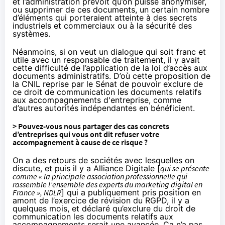
et l’administration
prévoit qu’on puisse anonymiser,
ou supprimer de ces documents, un certain nombre
d’éléments qui porteraient atteinte à des secrets
industriels et commerciaux ou à la sécurité des
systèmes.
Néanmoins, si on veut un dialogue qui soit franc et
utile avec un responsable de traitement, il y avait
cette difficulté de l’application de la
loi d’accès aux
documents administratifs
. D’où cette proposition de
la CNIL reprise par le Sénat de pouvoir exclure de
ce droit de communication les documents relatifs
aux accompagnements d'entreprise, comme
d’autres autorités indépendantes
en bénéficient
.
> Pouvez-vous nous partager des cas concrets
d’entreprises qui vous ont dit refuser votre
accompagnement à cause de ce risque ?
On a des retours de sociétés avec lesquelles on
discute, et puis il y a Alliance Digitale [
qui se
présente
comme « la principale association professionnelle qui
rassemble l’ensemble des experts du marketing digital en
France », NDLR
] qui a publiquement
pris position
en
amont de l’exercice de révision du RGPD, il y a
quelques mois, et déclaré qu’exclure du droit de
communication les documents relatifs aux
accompagnements serait une avancée. Ça n’a pas