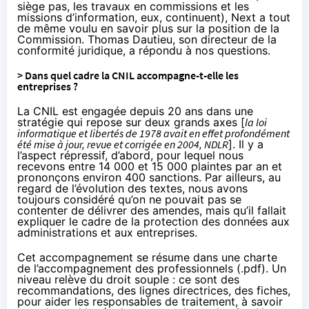
siège pas, les travaux en commissions et les
missions d’information, eux,
continuent
), Next a tout
de même voulu en savoir plus sur la position de la
Commission.
Thomas Dautieu
, son directeur de la
conformité juridique, a répondu à nos questions.
> Dans quel cadre la CNIL accompagne-t-elle les
entreprises ?
La CNIL est engagée depuis 20 ans dans une
stratégie qui repose sur deux grands axes [
la loi
informatique et libertés de 1978 avait en effet profondément
été
mise à jour
, revue et corrigée en 2004, NDLR
]. Il y a
l’aspect répressif, d’abord, pour lequel nous
recevons entre 14 000 et 15 000 plaintes par an et
prononçons environ 400 sanctions. Par ailleurs, au
regard de l’évolution des textes, nous avons
toujours considéré qu’on ne pouvait pas se
contenter de délivrer des amendes, mais qu’il fallait
expliquer le cadre de la protection des données aux
administrations et aux entreprises.
Cet accompagnement se résume dans une
charte
de l’accompagnement des professionnels
(
.pdf
). Un
niveau relève du droit souple : ce sont des
recommandations, des lignes directrices, des fiches,
pour aider les responsables de traitement, à savoir