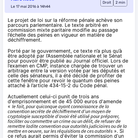
Droit
2 min
Le 17 mai 2016 à 14h44
Le projet de loi sur la réforme pénale achève son
parcours parlementaire. Le texte arbitré en
commission mixte paritaire modifie au passage
l’échelle des peines en vigueur en matière de
déchiffrement.
Porté par le gouvernement, ce texte n’a plus qu’à
être adopté par l’Assemblée nationale et le Sénat
pour pouvoir être publié au Journal officiel. Lors de
l’examen en CMP, instance chargée de trouver un
arbitrage entre la version votée par les députés et
celle des sénateurs, il a été décidé de profiter de
cette fenêtre pour revoir le quantum des peines
attaché à
l’article 434-15-2 du Code pénal
.
Actuellement celui-ci punit de trois ans
d'emprisonnement et de 45 000 euros d'amende
«
le fait, pour quiconque ayant connaissance de la
convention secrète de déchiffrement d'un moyen de
cryptologie susceptible d'avoir été utilisé pour préparer,
faciliter ou commettre un crime ou un délit, de refuser de
remettre ladite convention aux autorités judiciaires ou de la
mettre en oeuvre, sur les réquisitions de ces autorités
». Si
ce refus aurait permis d'éviter la commission d'un