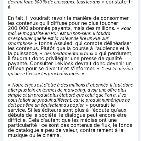
devrait faire 300 % de croissance tous les ans
» constate-t-
il.
En fait, il voudrait revoir la manière de consommer
les contenus qu'il diffuse pour ne plus toucher
200 000 abonnés payants, mais des millions. «
Pour
moi, le magazine en PDF est un non-sens. Il faudra
m'expliquer quelle est la valeur de lire un PDF sur
smartphone
» tonne Assuied, qui compte délinéariser
les contenus. Plutôt que la course à l'audience et à
la puissance, «
des fondamentaux faux
» qui perdurent,
il faudrait donc privilégier une presse de qualité
payante. Consulter LeKiosk devrait donc devenir un
réflexe pour se divertir et s'informer. «
C'est la mission
qu'on se fixe sur les prochains mois
.
»
«
Notre enjeu est d'être à des millions d'abonnés. Il faut donc
aller plus loin en termes de marketing, avoir une offre plus
simple et un produit plus élaboré que celui que l'on a. Il va
nous falloir un produit différent, car le produit numérique ne
doit pas être un équivalent du papier
» poursuit le
service. Si les éditeurs sont plus à l'écoute qu'aux
débuts de la société, le dialogue peut encore être
difficile. Cela d'autant que les médias ont une
particularité : ce sont des contenus de flux, le fonds
de catalogue a peu de valeur, contrairement à la
musique ou le
cinéma
.