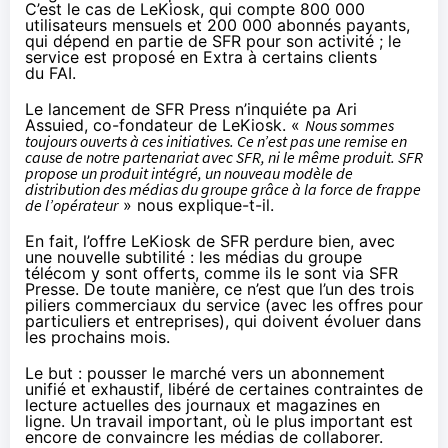
C’est le cas de LeKiosk, qui compte 800 000
utilisateurs mensuels et 200 000 abonnés payants,
qui dépend en partie de
SFR
pour son activité ; le
service est proposé en Extra à certains clients
du
FAI
.
Le lancement de
SFR
Press n’inquiéte pa Ari
Assuied, co-fondateur de LeKiosk. «
Nous sommes
toujours ouverts à ces initiatives. Ce n’est pas une remise en
cause de notre partenariat avec
SFR
, ni le même produit.
SFR
propose un produit intégré, un nouveau modèle de
distribution des médias du groupe grâce à la force de frappe
de l’opérateur
» nous explique-t-il.
En fait, l’offre LeKiosk de
SFR
perdure bien, avec
une nouvelle subtilité
: les médias du groupe
télécom y sont offerts, comme ils le sont via
SFR
Presse. De toute manière, ce n’est que l’un des trois
piliers commerciaux du service (avec les offres pour
particuliers et entreprises), qui doivent évoluer dans
les prochains mois.
Le but : pousser le marché vers un abonnement
unifié et exhaustif, libéré de certaines contraintes de
lecture actuelles des journaux et magazines en
ligne. Un travail important, où le plus important est
encore de convaincre les médias de collaborer.