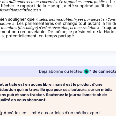
 des différents secteurs concernés. Ce rapport est rendu public
». Le
 flécher le rapport de la
Hadopi
, a été supprimé au fil des
dispositions génériques
».
 bien souligner que «
selon des modalités fixées par décret en Cons
rois ans
». Les parlementaires ont changé tout autant la fin d
 membres [du collège] n'est ni révocable, ni renouvelable
». Toujou
seulement non renouvelable. De même, le président de la
Hadop
lus, potentiellement, en temps partagé.
Déjà abonné ou lecteur
?
Se connect
et article est en accès libre, mais il est le produit d'une
édaction qui ne travaille que pour ses lecteurs, sur un média
ans pub et sans tracker. Soutenez le journalisme tech de
ualité en vous abonnant.
Accédez en illimité aux articles d'un média expert