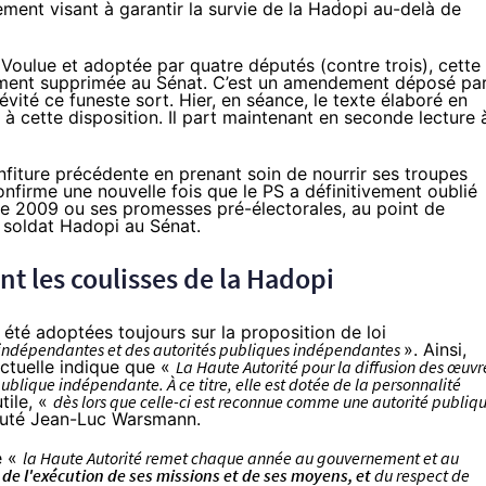
nt visant à garantir la survie de la Hadopi au-delà de
 Voulue et adoptée par
quatre députés (contre trois)
, cette
ement supprimée au Sénat
. C’est un amendement déposé pa
ité ce funeste sort. Hier, en séance, le texte élaboré en
 cette disposition. Il part maintenant en seconde lecture 
onfiture précédente en prenant soin
de nourrir ses troupes
nfirme une nouvelle fois que le PS a définitivement oublié
de 2009 ou ses promesses pré-électorales, au point de
e soldat
Hadopi
au Sénat.
t les coulisses de la
Hadopi
été adoptées toujours sur la proposition de loi
s indépendantes et des autorités publiques indépendantes
». Ainsi,
ectuelle indique que «
La Haute Autorité pour la diffusion des œuvr
 publique indépendante. À ce titre, elle est dotée de la personnalité
tile, «
dès lors que celle-ci est reconnue comme une autorité publiq
puté Jean-Luc Warsmann
.
e «
la Haute Autorité remet chaque année au gouvernement et au
, de l'exécution de ses missions et de ses moyens, et
du respect de