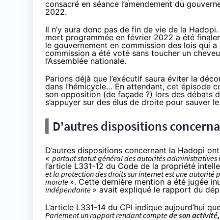
consacré en séance l’amendement du gouverneme
2022.
Il n’y aura donc pas de fin de vie de la
Hadopi
.
mort programmée en février 2022 a été
final
le gouvernement en commission des lois qui a év
commission a été voté sans toucher un cheveu à
l’Assemblée nationale.
Parions déjà que l’exécutif saura éviter la déc
dans l’hémicycle
… En attendant, cet épisode co
son opposition (de façade ?) lors des débats 
s’appuyer sur des élus de droite pour sauver l
D'autres dispositions concernan
D’autres dispositions concernant la
Hadopi
ont 
«
portant statut général des autorités administrative
l’article L331-12
du Code de la propriété intell
et la protection des droits sur internet est une autorité
morale
». Cette dernière mention a été jugée inu
indépendante
» avait expliqué
le rapport du dé
L’
article L331-14 du CPI
indique aujourd’hui qu
Parlement un rapport rendant compte
de son activité