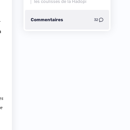
les coulisses de la
Hadopi
Commentaires
32
r
à
es
ue